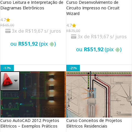
Curso Leitura e Interpretação de
Curso Desenvolvimento de
Diagramas Eletrônicos
Circuito Impresso no Circuit
Wizard
4.7
4.7
R$
65,00
3x de
R$
19,67
s/ juros
R$
75,00
3x de
R$
19,67
s/ juros
ou
R$
51,92
(pix
)
ou
R$
51,92
(pix
)
VER OPÇÕES
VER OPÇÕES
-17%
-21%
Curso AutoCAD 2012 Projetos
Curso Conceitos de Projetos
Elétricos – Exemplos Práticos
Elétricos Residenciais