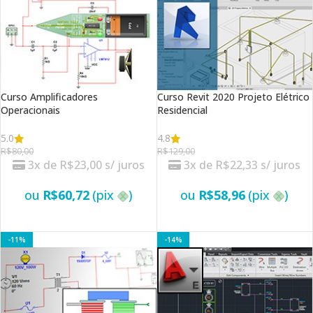
Curso Amplificadores
Curso Revit 2020 Projeto Elétrico
Operacionais
Residencial
5.0
4.8
R$
80,00
R$
129,00
3x de
R$
23,00
s/ juros
3x de
R$
22,33
s/ juros
ou
R$
60,72
(pix
)
ou
R$
58,96
(pix
)
VER OPÇÕES
VER OPÇÕES
-11%
-14%