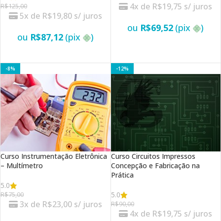
4x de
R$
19,75
s/ juros
R$
125,00
5x de
R$
19,80
s/ juros
ou
R$
69,52
(pix
)
ou
R$
87,12
(pix
)
VER OPÇÕES
VER OPÇÕES
-8%
-12%
Curso Instrumentação Eletrônica
Curso Circuitos Impressos
– Multímetro
Concepção e Fabricação na
Prática
5.0
5.0
R$
75,00
3x de
R$
23,00
s/ juros
R$
90,00
4x de
R$
19,75
s/ juros