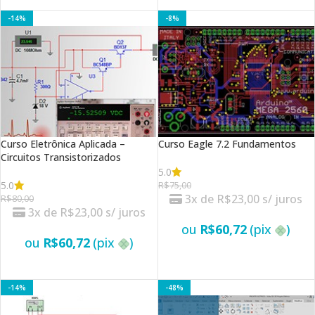
VER OPÇÕES
VER OPÇÕES
-14%
-8%
Curso Eletrônica Aplicada –
Curso Eagle 7.2 Fundamentos
Circuitos Transistorizados
5.0
5.0
R$
75,00
3x de
R$
23,00
s/ juros
R$
80,00
3x de
R$
23,00
s/ juros
ou
R$
60,72
(pix
)
ou
R$
60,72
(pix
)
VER OPÇÕES
VER OPÇÕES
-14%
-48%