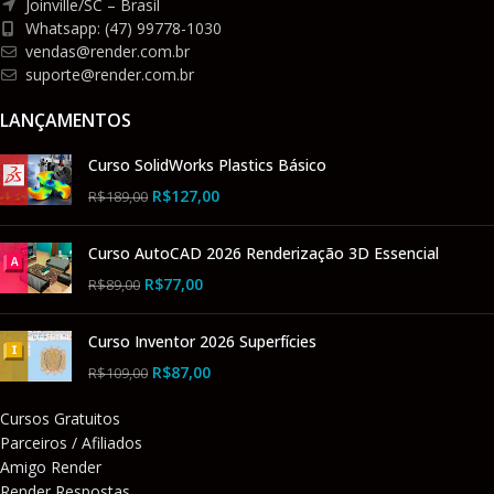
Joinville/SC – Brasil
Whatsapp: (47) 99778-1030
vendas@render.com.br
suporte@render.com.br
LANÇAMENTOS
Curso SolidWorks Plastics Básico
R$
127,00
R$
189,00
Curso AutoCAD 2026 Renderização 3D Essencial
R$
77,00
R$
89,00
Curso Inventor 2026 Superfícies
R$
87,00
R$
109,00
Cursos Gratuitos
Parceiros / Afiliados
Amigo Render
Render Respostas