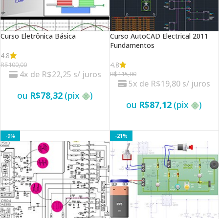
Curso Eletrônica Básica
Curso AutoCAD Electrical 2011
Fundamentos
4.8
4.8
R$
100,00
4x de
R$
22,25
s/ juros
R$
115,00
5x de
R$
19,80
s/ juros
ou
R$
78,32
(pix
)
ou
R$
87,12
(pix
)
VER OPÇÕES
VER OPÇÕES
-9%
-21%