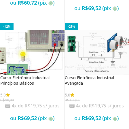
ou
R$
60,72
(pix
)
ou
R$
69,52
(pix
)
VER OPÇÕES
VER OPÇÕES
-12%
-21%
Curso Eletrônica Industrial –
Curso Eletrônica Industrial
Princípios Básicos
Avançada
5.0
5.0
R$
90,00
R$
100,00
4x de
R$
19,75
s/ juros
4x de
R$
19,75
s/ juros
ou
R$
69,52
(pix
)
ou
R$
69,52
(pix
)