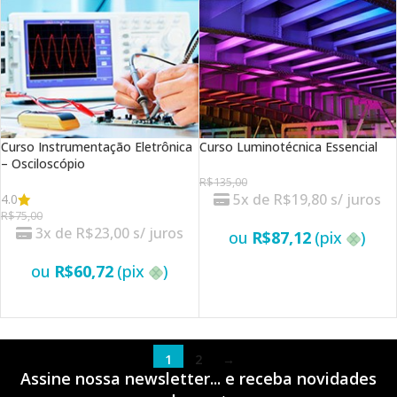
Curso Instrumentação Eletrônica
Curso Luminotécnica Essencial
– Osciloscópio
R$
135,00
5x de
R$
19,80
s/ juros
4.0
R$
75,00
3x de
R$
23,00
s/ juros
ou
R$
87,12
(pix
)
ou
R$
60,72
(pix
)
VER OPÇÕES
VER OPÇÕES
1
2
→
Assine nossa newsletter... e receba novidades