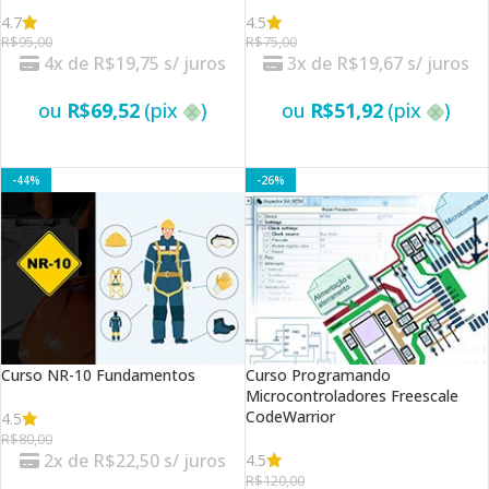
4.7
4.5
R$
95,00
R$
75,00
4x de
R$
19,75
s/ juros
3x de
R$
19,67
s/ juros
ou
R$
69,52
(pix
)
ou
R$
51,92
(pix
)
VER OPÇÕES
VER OPÇÕES
-44%
-26%
Curso NR-10 Fundamentos
Curso Programando
Microcontroladores Freescale
CodeWarrior
4.5
R$
80,00
2x de
R$
22,50
s/ juros
4.5
R$
120,00