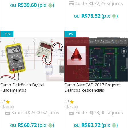
4x de
R$
22,25
s/ juros
ou
R$
39,60
(pix
)
ou
R$
78,32
(pix
)
VER OPÇÕES
VER OPÇÕES
-23%
-8%
Curso Eletrônica Digital
Curso AutoCAD 2017 Projetos
Fundamentos
Elétricos Residenciais
4.5
4.3
R$
90,00
R$
75,00
3x de
R$
23,00
s/ juros
3x de
R$
23,00
s/ juros
ou
R$
60,72
(pix
)
ou
R$
60,72
(pix
)