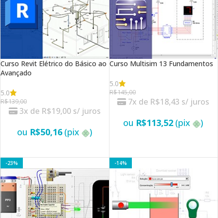
Curso Revit Elétrico do Básico ao
Curso Multisim 13 Fundamentos
Avançado
5.0
5.0
R$
145,00
7x de
R$
18,43
s/ juros
R$
139,00
3x de
R$
19,00
s/ juros
ou
R$
113,52
(pix
)
ou
R$
50,16
(pix
)
VER OPÇÕES
VER OPÇÕES
-23%
-14%