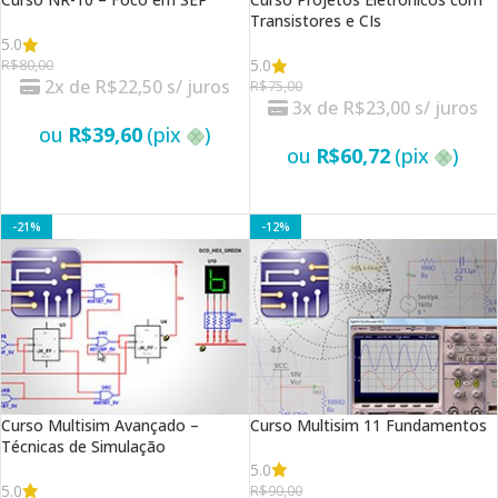
Transistores e CIs
5.0
5.0
R$
80,00
2x de
R$
22,50
s/ juros
R$
75,00
3x de
R$
23,00
s/ juros
ou
R$
39,60
(pix
)
ou
R$
60,72
(pix
)
VER OPÇÕES
VER OPÇÕES
-21%
-12%
Curso Multisim Avançado –
Curso Multisim 11 Fundamentos
Técnicas de Simulação
5.0
5.0
R$
90,00