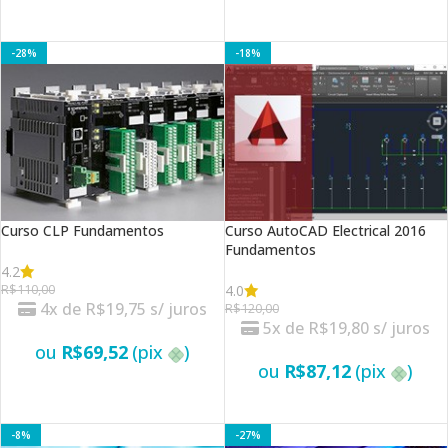
VER OPÇÕES
VER OPÇÕES
-28%
-18%
Curso CLP Fundamentos
Curso AutoCAD Electrical 2016
Fundamentos
4.2
4.0
R$
110,00
4x de
R$
19,75
s/ juros
R$
120,00
5x de
R$
19,80
s/ juros
ou
R$
69,52
(pix
)
ou
R$
87,12
(pix
)
VER OPÇÕES
VER OPÇÕES
-8%
-27%