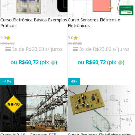
Curso Eletrônica Básica Exemplos
Curso Sensores Elétricos e
Práticos
Eletrônicos
5.0
5.0
R$
90,00
R$
80,00
3x de
R$
23,00
s/ juros
3x de
R$
23,00
s/ juros
ou
R$
60,72
(pix
)
ou
R$
60,72
(pix
)
VER OPÇÕES
VER OPÇÕES
-44%
-8%
Curso NR-10 – Foco em SEP
Curso Projetos Eletrônicos com