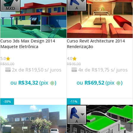
Curso 3ds Max Design 2014
Curso Revit Architecture 2014
Maquete Eletrônica
Renderização
5.0
4.0
R$
55,00
R$
95,00
2x de
R$
19,50
s/ juros
4x de
R$
19,75
s/ juros
ou
R$
34,32
(pix
)
ou
R$
69,52
(pix
)
VER OPÇÕES
VER OPÇÕES
-38%
-11%