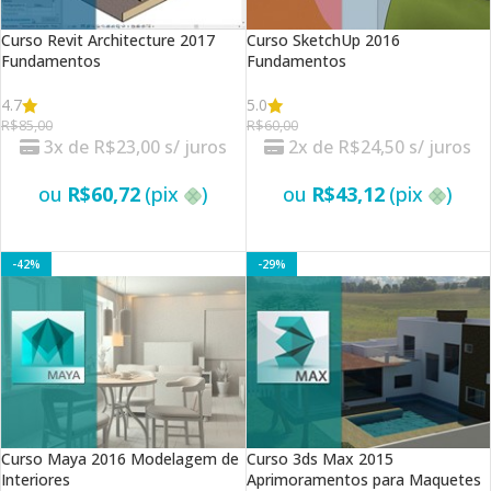
Curso Revit Architecture 2017
Curso SketchUp 2016
Fundamentos
Fundamentos
4.7
5.0
R$
85,00
R$
60,00
3x de
R$
23,00
s/ juros
2x de
R$
24,50
s/ juros
ou
R$
60,72
(pix
)
ou
R$
43,12
(pix
)
VER OPÇÕES
VER OPÇÕES
-42%
-29%
Curso Maya 2016 Modelagem de
Curso 3ds Max 2015
Interiores
Aprimoramentos para Maquetes