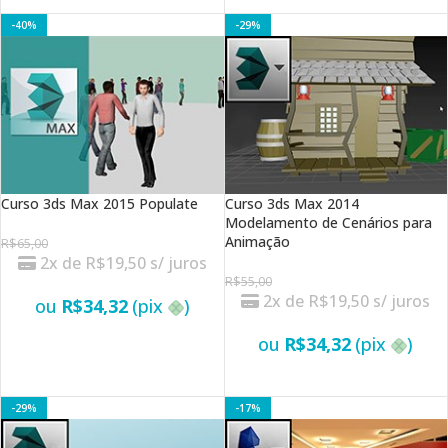
VER OPÇÕES
VER OPÇÕES
-40%
-29%
Curso 3ds Max 2015 Populate
Curso 3ds Max 2014
Modelamento de Cenários para
Animação
R$
65,00
2x de
R$
19,50
s/ juros
R$
55,00
2x de
R$
19,50
s/ juros
ou
R$
34,32
(pix
)
ou
R$
34,32
(pix
)
VER OPÇÕES
VER OPÇÕES
-29%
-17%