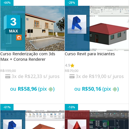
-66%
-28%
Curso Renderização com 3ds
Curso Revit para Iniciantes
Max + Corona Renderer
4.9
R$
199,00
R$
79,00
3x de
R$
22,33
s/ juros
3x de
R$
19,00
s/ juros
ou
R$
58,96
(pix
)
ou
R$
50,16
(pix
)
VER OPÇÕES
VER OPÇÕES
-61%
-16%