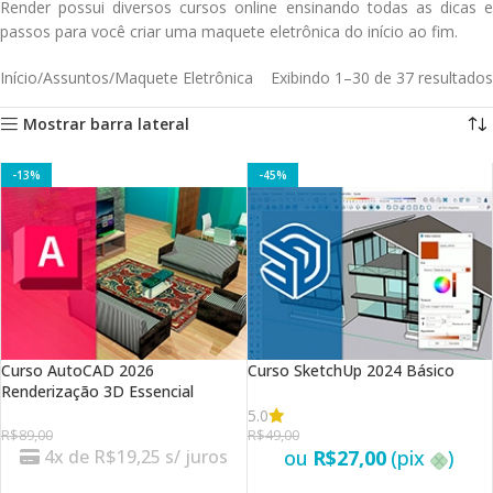
Render possui diversos cursos online ensinando todas as dicas e
passos para você criar uma maquete eletrônica do início ao fim.
Início
Assuntos
Maquete Eletrônica
Exibindo 1–30 de 37 resultados
Mostrar barra lateral
-13%
-45%
Curso AutoCAD 2026
Curso SketchUp 2024 Básico
Renderização 3D Essencial
5.0
R$
89,00
R$
49,00
4x de
R$
19,25
s/ juros
ou
R$
27,00
(pix
)