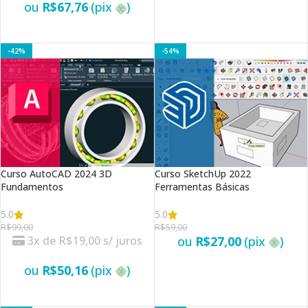
ou
R$
67,76
(pix
)
VER OPÇÕES
VER OPÇÕES
-42%
-54%
Curso AutoCAD 2024 3D
Curso SketchUp 2022
Fundamentos
Ferramentas Básicas
5.0
5.0
R$
99,00
R$
59,00
3x de
R$
19,00
s/ juros
ou
R$
27,00
(pix
)
ou
R$
50,16
(pix
)
VER OPÇÕES
VER OPÇÕES