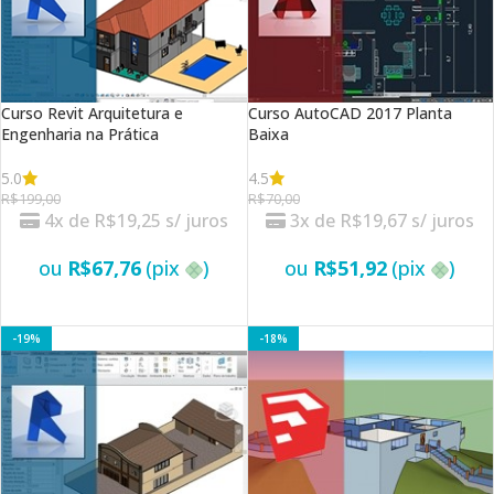
Curso Revit Arquitetura e
Curso AutoCAD 2017 Planta
Engenharia na Prática
Baixa
5.0
4.5
R$
199,00
R$
70,00
4x de
R$
19,25
s/ juros
3x de
R$
19,67
s/ juros
ou
R$
67,76
(pix
)
ou
R$
51,92
(pix
)
VER OPÇÕES
VER OPÇÕES
-19%
-18%