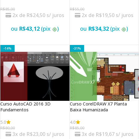
R$
85,00
R$
55,00
2x de
R$
24,50
s/ juros
2x de
R$
19,50
s/ juros
ou
R$
43,12
(pix
)
ou
R$
34,32
(pix
)
VER OPÇÕES
VER OPÇÕES
-14%
-31%
Curso AutoCAD 2016 3D
Curso CorelDRAW X7 Planta
Fundamentos
Baixa Humanizada
5.0
4.0
R$
80,00
R$
85,00
3x de
R$
23,00
s/ juros
3x de
R$
19,67
s/ juros