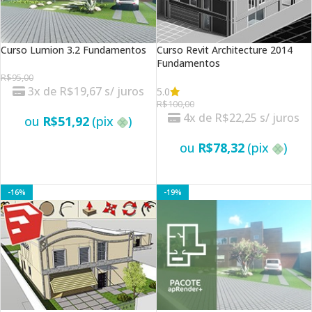
Curso Lumion 3.2 Fundamentos
Curso Revit Architecture 2014
Fundamentos
R$
95,00
3x de
R$
19,67
s/ juros
5.0
R$
100,00
4x de
R$
22,25
s/ juros
ou
R$
51,92
(pix
)
ou
R$
78,32
(pix
)
VER OPÇÕES
VER OPÇÕES
-16%
-19%