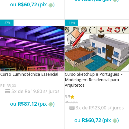
ou
R$
60,72
(pix
)
VER OPÇÕES
VER OPÇÕES
-27%
-14%
Curso Luminotécnica Essencial
Curso SketchUp 8 Português –
Modelagem Residencial para
Arquitetos
R$
135,00
5x de
R$
19,80
s/ juros
3.5
R$
80,00
ou
R$
87,12
(pix
)
3x de
R$
23,00
s/ juros
VER OPÇÕES
ou
R$
60,72
(pix
)