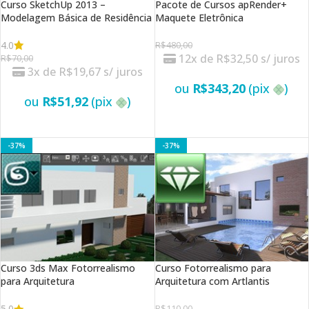
Curso SketchUp 2013 –
Pacote de Cursos apRender+
Modelagem Básica de Residência
Maquete Eletrônica
4.0
R$
480,00
12x de
R$
32,50
s/ juros
R$
70,00
3x de
R$
19,67
s/ juros
ou
R$
343,20
(pix
)
ou
R$
51,92
(pix
)
VER OPÇÕES
VER OPÇÕES
-37%
-37%
Curso 3ds Max Fotorrealismo
Curso Fotorrealismo para
para Arquitetura
Arquitetura com Artlantis
5.0
R$
110,00