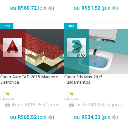
ou
R$
60,72
(pix
)
ou
R$
51,92
(pix
)
VER OPÇÕES
VER OPÇÕES
-12%
-40%
Curso AutoCAD 2015 Maquete
Curso 3ds Max 2015
Eletrônica
Fundamentos
4.0
4.0
R$
90,00
R$
65,00
4x de
R$
19,75
s/ juros
2x de
R$
19,50
s/ juros
ou
R$
69,52
(pix
)
ou
R$
34,32
(pix
)