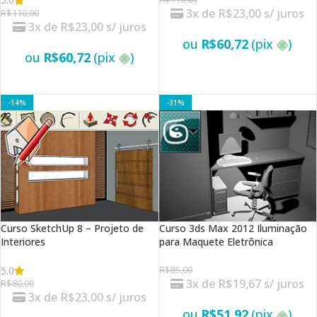
3x de
R$
23,00
s/ juros
R$
110,00
3x de
R$
23,00
s/ juros
ou
R$
60,72
(pix
)
ou
R$
60,72
(pix
)
VER OPÇÕES
VER OPÇÕES
-14%
-31%
Curso SketchUp 8 – Projeto de
Curso 3ds Max 2012 Iluminação
Interiores
para Maquete Eletrônica
5.0
R$
85,00
3x de
R$
19,67
s/ juros
R$
80,00
3x de
R$
23,00
s/ juros
ou
R$
51,92
(pix
)