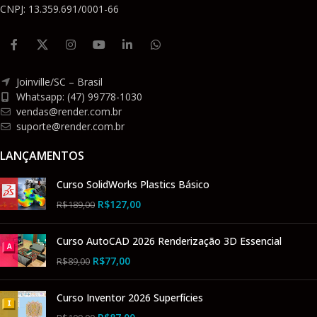
CNPJ: 13.359.691/0001-66
Joinville/SC – Brasil
Whatsapp: (47) 99778-1030
vendas@render.com.br
suporte@render.com.br
LANÇAMENTOS
Curso SolidWorks Plastics Básico
R$
127,00
R$
189,00
Curso AutoCAD 2026 Renderização 3D Essencial
R$
77,00
R$
89,00
Curso Inventor 2026 Superfícies