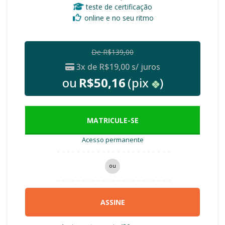
teste de certificação
online e no seu ritmo
De
R$
139,00
3x de
R$
19,00
s/ juros
ou
R$
50,16
(pix
)
MATRICULE-SE
Acesso permanente
ou
ASSINE