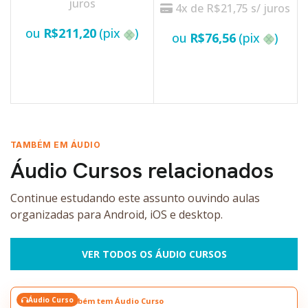
juros
4x de
R$
21,75
s/ juros
R
ou
R$
211,20
(pix
)
ou
R$
76,56
(pix
)
ADICIONAR AO CARRINHO
VER OPÇÕES
TAMBÉM EM ÁUDIO
Áudio Cursos relacionados
Continue estudando este assunto ouvindo aulas
organizadas para Android, iOS e desktop.
VER TODOS OS ÁUDIO CURSOS
Áudio Curso
Este tema também tem Áudio Curso