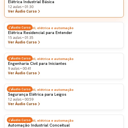
Elétrica Industrial Básica
12 aulas • 01:30
Ver Áudio Curso
Áudio Curso
Engenharia civil, elétrica e automação
Elétrica Residencial para Entender
15 aulas • 01:35
Ver Áudio Curso
Áudio Curso
Engenharia civil, elétrica e automação
Engenharia Civil para Iniciantes
9 aulas • 00:41
Ver Áudio Curso
Áudio Curso
Engenharia civil, elétrica e automação
Segurança Elétrica para Leigos
12 aulas • 00:59
Ver Áudio Curso
Áudio Curso
Engenharia civil, elétrica e automação
Automação Industrial Conceitual