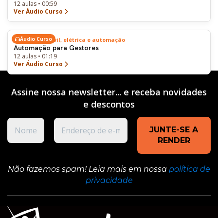
12 aulas • 00:59
Ver Áudio Curso
Áudio Curso
Engenharia civil, elétrica e automação
Automação para Gestores
12 aulas • 01:19
Ver Áudio Curso
Assine nossa newsletter... e receba novidades
e
descontos
Não fazemos spam! Leia mais em nossa
política de
privacidade