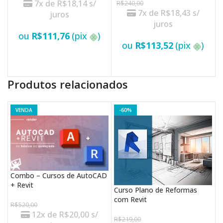
7x de
R$
18,14
s/
R$
240,00
7x de
R$
18,43
s/
juros
juros
ou
R$
111,76
(pix
)
ou
R$
113,52
(pix
)
VER OPÇÕES
VER OPÇÕES
Produtos relacionados
VENDA
-60%
Combo – Cursos de AutoCAD
+ Revit
Curso Plano de Reformas
C
com Revit
M
R$
520,00
12x de
R$
20,00
s/
5
R$
219,00