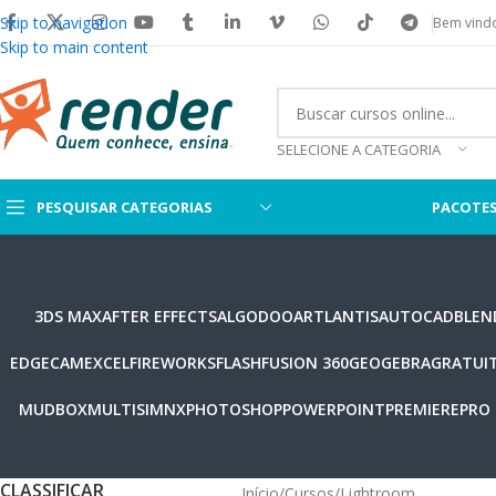
Skip to navigation
Bem vindo
Skip to main content
SELECIONE A CATEGORIA
PESQUISAR CATEGORIAS
PACOTE
3DS MAX
AFTER EFFECTS
ALGODOO
ARTLANTIS
AUTOCAD
BLEN
EDGECAM
EXCEL
FIREWORKS
FLASH
FUSION 360
GEOGEBRA
GRATUI
MUDBOX
MULTISIM
NX
PHOTOSHOP
POWERPOINT
PREMIERE
PRO
CLASSIFICAR
Início
Cursos
Lightroom