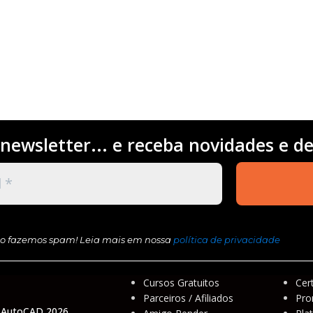
newsletter... e receba novidades e
de
o fazemos spam! Leia mais em nossa
política de privacidade
Cursos Gratuitos
Cer
Parceiros / Afiliados
Pr
 AutoCAD 2026