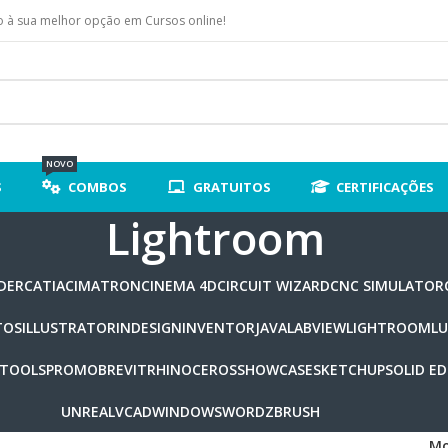
 à sua melhor opção em Cursos online!
NOVO
S
COMBOS
GRATUITOS
CERTIFICAÇÕES
Lightroom
DER
CATIA
CIMATRON
CINEMA 4D
CIRCUIT WIZARD
CNC SIMULATOR
TOS
ILLUSTRATOR
INDESIGN
INVENTOR
JAVA
LABVIEW
LIGHTROOM
L
 TOOLS
PROMOB
REVIT
RHINOCEROS
SHOWCASE
SKETCHUP
SOLID E
UNREAL
VCAD
WINDOWS
WORD
ZBRUSH
Mo