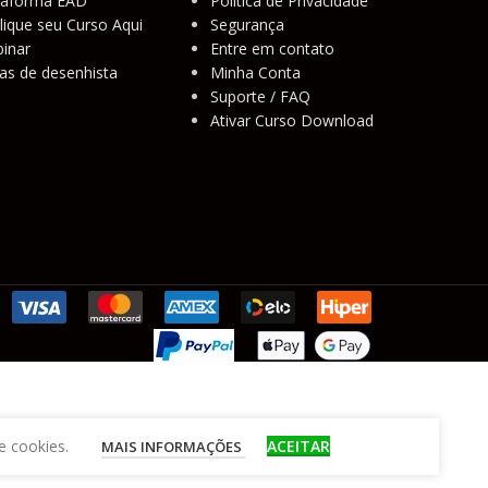
taforma EAD
Política de Privacidade
lique seu Curso Aqui
Segurança
inar
Entre em contato
as de desenhista
Minha Conta
Suporte / FAQ
Ativar Curso Download
e cookies.
ACEITAR
MAIS INFORMAÇÕES