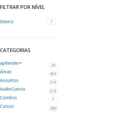
FILTRAR POR NÍVEL
Básico
1
CATEGORIAS
apRender+
26
Áreas
453
Assuntos
315
AudioCursos
213
Combos
7
Cursos
380