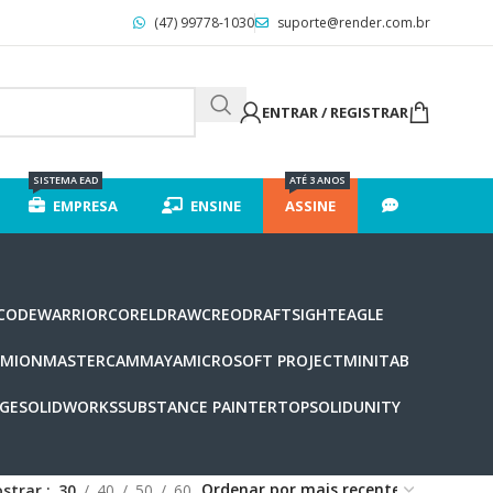
(47) 99778-1030
suporte@render.com.br
ENTRAR / REGISTRAR
SISTEMA EAD
ATÉ 3 ANOS
EMPRESA
ENSINE
ASSINE
CODEWARRIOR
CORELDRAW
CREO
DRAFTSIGHT
EAGLE
UMION
MASTERCAM
MAYA
MICROSOFT PROJECT
MINITAB
DGE
SOLIDWORKS
SUBSTANCE PAINTER
TOPSOLID
UNITY
strar
30
40
50
60