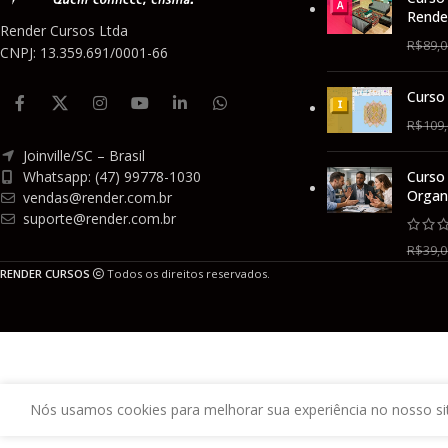
Rende
Render Cursos Ltda
R$
89,0
CNPJ: 13.359.691/0001-66
Curso 
R$
109
Joinville/SC – Brasil
Whatsapp: (47) 99778-1030
Curso
Organ
vendas@render.com.br
suporte@render.com.br
R$
39,0
RENDER CURSOS
Todos os direitos reservados.
Nós usamos cookies para melhorar sua experiência no nosso site