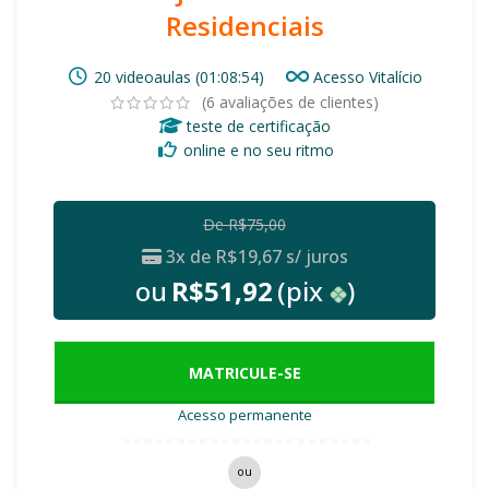
Residenciais
20 videoaulas (01:08:54)
Acesso Vitalício
(
6
avaliações de clientes)
teste de certificação
online e no seu ritmo
De
R$
75,00
3x de
R$
19,67
s/ juros
ou
R$
51,92
(pix
)
MATRICULE-SE
Acesso permanente
ou