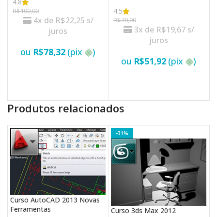
4.8
4.5
R$
100,00
4x de
R$
22,25
s/
R$
70,00
3x de
R$
19,67
s/
juros
juros
ou
R$
78,32
(pix
)
ou
R$
51,92
(pix
)
VER OPÇÕES
VER OPÇÕES
Produtos relacionados
-31%
Curso AutoCAD 2013 Novas
Ferramentas
Curso 3ds Max 2012
C