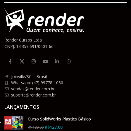
Render Cursos Ltda
CNPJ: 13.359.691/0001-66
Joinville/SC – Brasil
Whatsapp: (47) 99778-1030
vendas@render.com.br
suporte@render.com.br
LANÇAMENTOS
Curso SolidWorks Plastics Básico
R$
127,00
R$
189,00