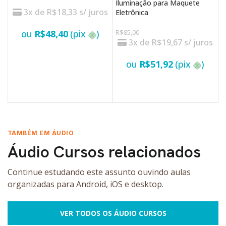
Iluminação para Maquete
P
3x de
R$
18,33
s/ juros
Eletrônica
R
ou
R$
48,40
(pix
)
R$
85,00
3x de
R$
19,67
s/ juros
LER MAIS
ou
R$
51,92
(pix
)
VER OPÇÕES
TAMBÉM EM ÁUDIO
Áudio Cursos relacionados
Continue estudando este assunto ouvindo aulas
organizadas para Android, iOS e desktop.
VER TODOS OS ÁUDIO CURSOS