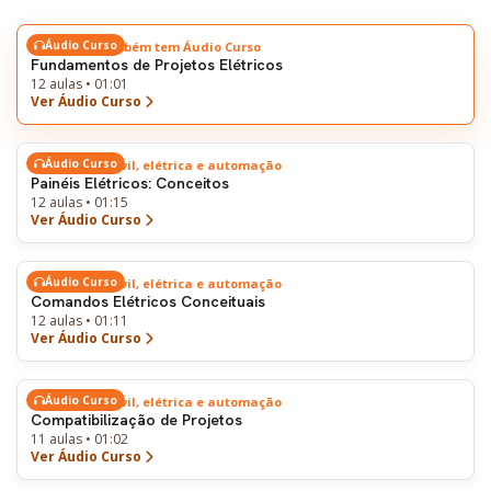
Áudio Curso
Este tema também tem Áudio Curso
Fundamentos de Projetos Elétricos
12 aulas • 01:01
Ver Áudio Curso
Áudio Curso
Engenharia civil, elétrica e automação
Painéis Elétricos: Conceitos
12 aulas • 01:15
Ver Áudio Curso
Áudio Curso
Engenharia civil, elétrica e automação
Comandos Elétricos Conceituais
12 aulas • 01:11
Ver Áudio Curso
Áudio Curso
Engenharia civil, elétrica e automação
Compatibilização de Projetos
11 aulas • 01:02
Ver Áudio Curso