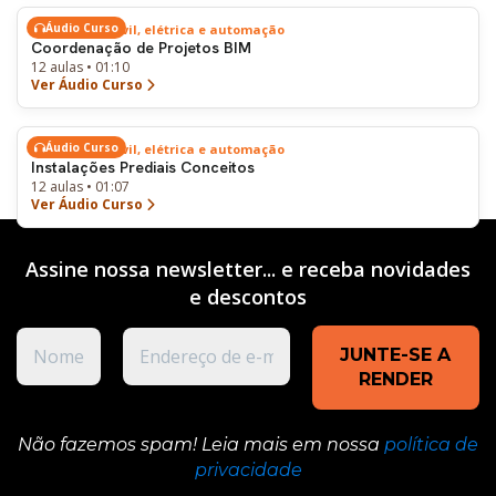
Áudio Curso
Engenharia civil, elétrica e automação
Coordenação de Projetos BIM
12 aulas • 01:10
Ver Áudio Curso
Áudio Curso
Engenharia civil, elétrica e automação
Instalações Prediais Conceitos
12 aulas • 01:07
Ver Áudio Curso
Assine nossa newsletter... e receba novidades
e
descontos
Não fazemos spam! Leia mais em nossa
política de
privacidade