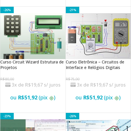
VER OPÇÕES
-26%
-21%
Curso Circuit Wizard Estrutura de
Curso Eletrônica – Circuitos de
Projetos
Interface e Relógios Digitais
R$
80,00
R$
75,00
3x de
R$
19,67
s/ juros
3x de
R$
19,67
s/ juros
ou
R$
51,92
(pix
)
ou
R$
51,92
(pix
)
VER OPÇÕES
VER OPÇÕES
-23%
-26%