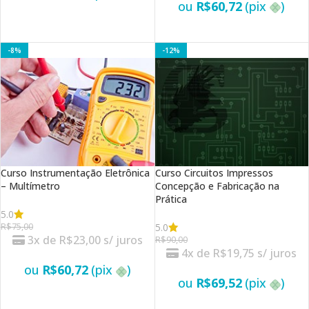
ou
R$
60,72
(pix
)
VER OPÇÕES
VER OPÇÕES
-8%
-12%
Curso Instrumentação Eletrônica
Curso Circuitos Impressos
– Multímetro
Concepção e Fabricação na
Prática
5.0
5.0
R$
75,00
3x de
R$
23,00
s/ juros
R$
90,00
4x de
R$
19,75
s/ juros
ou
R$
60,72
(pix
)
ou
R$
69,52
(pix
)
VER OPÇÕES