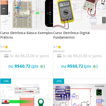
Curso Eletrônica Básica Exemplos
Curso Eletrônica Digital
Práticos
Fundamentos
5.0
4.5
R$
90,00
R$
90,00
3x de
R$
23,00
s/ juros
3x de
R$
23,00
s/ juros
ou
R$
60,72
(pix
)
ou
R$
60,72
(pix
)
VER OPÇÕES
VER OPÇÕES
-14%
-21%