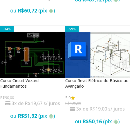
ou
R$
60,72
(pix
)
VER OPÇÕES
VER OPÇÕES
-34%
-59%
Curso Circuit Wizard
Curso Revit Elétrico do Básico ao
Fundamentos
Avançado
5.0
R$
90,00
3x de
R$
19,67
s/ juros
R$
139,00
3x de
R$
19,00
s/ juros
ou
R$
51,92
(pix
)
ou
R$
50,16
(pix
)
VER OPÇÕES