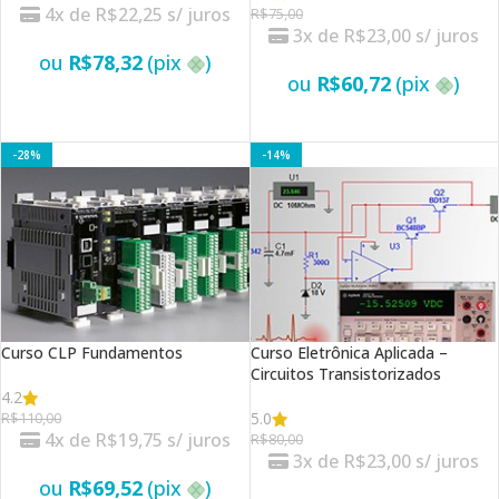
4x de
R$
22,25
s/ juros
R$
75,00
3x de
R$
23,00
s/ juros
ou
R$
78,32
(pix
)
ou
R$
60,72
(pix
)
VER OPÇÕES
VER OPÇÕES
-28%
-14%
Curso CLP Fundamentos
Curso Eletrônica Aplicada –
Circuitos Transistorizados
4.2
5.0
R$
110,00
4x de
R$
19,75
s/ juros
R$
80,00
3x de
R$
23,00
s/ juros
ou
R$
69,52
(pix
)