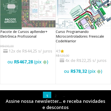
Pacote de Cursos apRender+
Curso Programando
Eletrônica Profissional
Microcontroladores Freescale
CodeWarrior
R$
690,00
12x de
R$
44,25
s/ juros
4.5
R$
120,00
4x de
R$
22,25
s/ juros
ou
R$
467,28
(pix
)
ou
R$
78,32
(pix
)
VER OPÇÕES
VER OPÇÕES
1
2
→
Assine nossa newsletter... e receba novidades
e
descontos