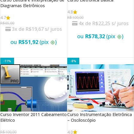
Diagramas Eletrônicos
4.8
4.7
R$
100,00
4x de
R$
22,25
s/ juros
R$
65,00
3x de
R$
19,67
s/ juros
ou
R$
78,32
(pix
)
ou
R$
51,92
(pix
)
VER OPÇÕES
VER OPÇÕES
-11%
-8%
Curso Inventor 2011 Cabeamento
Curso Instrumentação Eletrônica
Elétrico
– Osciloscópio
4.0
R$
100,00