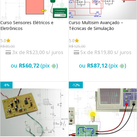
Curso Sensores Elétricos e
Curso Multisim Avançado –
Eletrônicos
Técnicas de Simulação
5.0
5.0
R$
80,00
R$
125,00
3x de
R$
23,00
s/ juros
5x de
R$
19,80
s/ juros
ou
R$
60,72
(pix
)
ou
R$
87,12
(pix
)
VER OPÇÕES
VER OPÇÕES
-8%
-12%