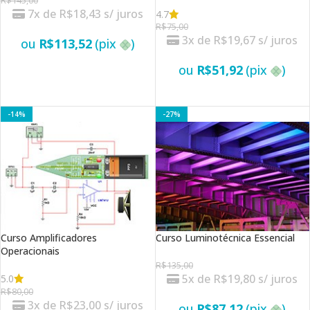
R$
145,00
7x de
R$
18,43
s/ juros
4.7
R$
75,00
3x de
R$
19,67
s/ juros
ou
R$
113,52
(pix
)
ou
R$
51,92
(pix
)
VER OPÇÕES
VER OPÇÕES
-14%
-27%
Curso Amplificadores
Curso Luminotécnica Essencial
Operacionais
R$
135,00
5x de
R$
19,80
s/ juros
5.0
R$
80,00
3x de
R$
23,00
s/ juros
ou
R$
87,12
(pix
)