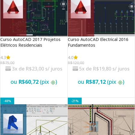
Curso AutoCAD 2017 Projetos
Curso AutoCAD Electrical 2016
Elétricos Residenciais
Fundamentos
4.3
4.0
R$
75,00
R$
120,00
3x de
R$
23,00
s/ juros
5x de
R$
19,80
s/ juros
ou
R$
60,72
(pix
)
ou
R$
87,12
(pix
)
VER OPÇÕES
VER OPÇÕES
-48%
-21%