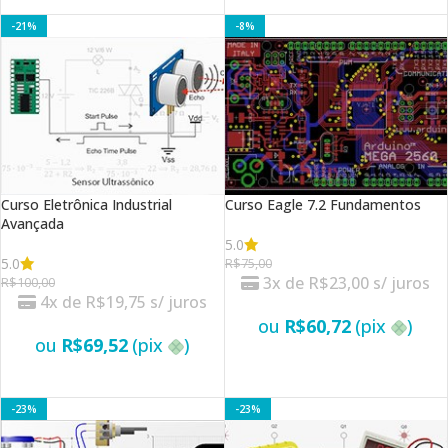
VER OPÇÕES
-21%
-8%
Curso Eletrônica Industrial
Curso Eagle 7.2 Fundamentos
Avançada
5.0
5.0
R$
75,00
3x de
R$
23,00
s/ juros
R$
100,00
4x de
R$
19,75
s/ juros
ou
R$
60,72
(pix
)
ou
R$
69,52
(pix
)
VER OPÇÕES
VER OPÇÕES
-23%
-23%