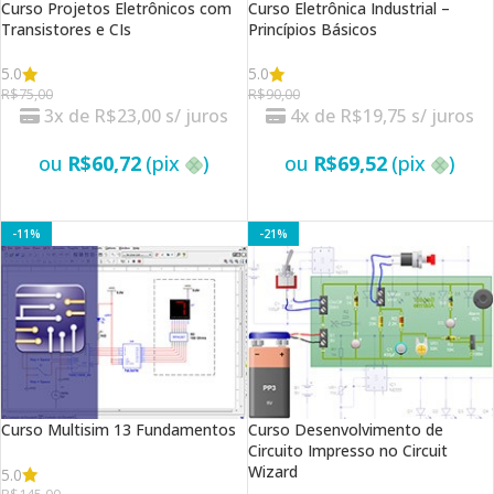
Curso Projetos Eletrônicos com
Curso Eletrônica Industrial –
Transistores e CIs
Princípios Básicos
5.0
5.0
R$
75,00
R$
90,00
3x de
R$
23,00
s/ juros
4x de
R$
19,75
s/ juros
ou
R$
60,72
(pix
)
ou
R$
69,52
(pix
)
VER OPÇÕES
VER OPÇÕES
-11%
-21%
Curso Multisim 13 Fundamentos
Curso Desenvolvimento de
Circuito Impresso no Circuit
Wizard
5.0