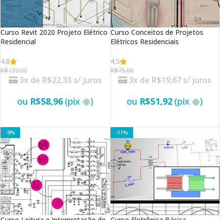
Curso Revit 2020 Projeto Elétrico
Curso Conceitos de Projetos
Residencial
Elétricos Residenciais
4.8
4.5
R$
129,00
R$
75,00
3x de
R$
22,33
s/ juros
3x de
R$
19,67
s/ juros
ou
R$
58,96
(pix
)
ou
R$
51,92
(pix
)
VER OPÇÕES
VER OPÇÕES
-9%
-11%
Curso Leitura e Interpretação de
Curso Eletrônica Básica