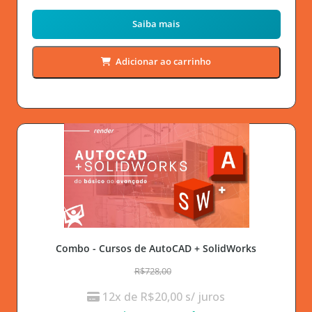
Saiba mais
Adicionar ao carrinho
Combo - Cursos de AutoCAD + SolidWorks
R$728,00
12x de
R$
20,00
s/ juros