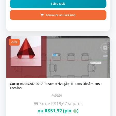
Saiba Mais
Adicionar ao Carrinho
-16%
Curso AutoCAD 2017 Parametrização, Blocos Dinâmicos e
Escalas
R$70,00
3x de
R$
19,67
s/ juros
ou
R$
51,92
(pix
)