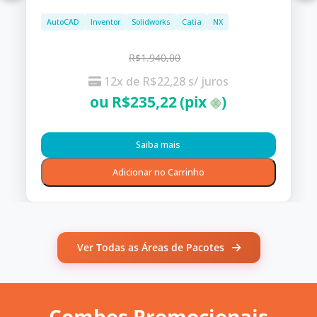
AutoCAD
Inventor
Solidworks
Catia
NX
R$1.940,00
12x de
R$
22,28
s/ juros
ou
R$
235,22
(pix
)
Saiba mais
Adicionar no Carrinho
Ver Todas as Áreas de Pacotes
Combos Promocionais