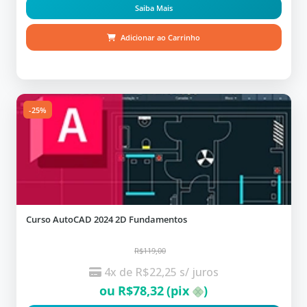
Saiba Mais
Adicionar ao Carrinho
-25%
Curso AutoCAD 2024 2D Fundamentos
R$119,00
4x de
R$
22,25
s/ juros
ou
R$
78,32
(pix
)