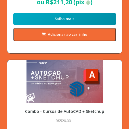
ou
R$
211,20
(pix
)
Saiba mais
Adicionar ao carrinho
Combo - Cursos de AutoCAD + Sketchup
R$520,00