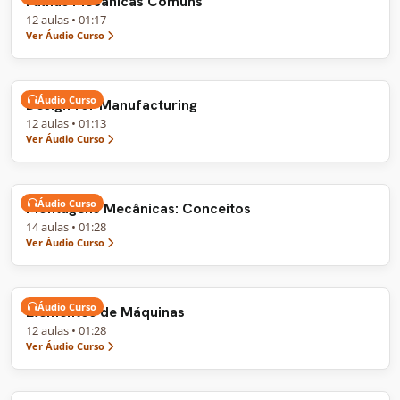
Falhas Mecânicas Comuns
12 aulas • 01:17
Ver Áudio Curso
Áudio Curso
Design for Manufacturing
12 aulas • 01:13
Ver Áudio Curso
Áudio Curso
Montagens Mecânicas: Conceitos
14 aulas • 01:28
Ver Áudio Curso
Áudio Curso
Elementos de Máquinas
12 aulas • 01:28
Ver Áudio Curso