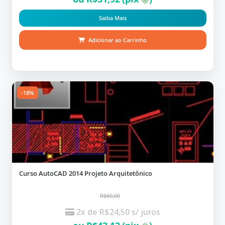
Saiba Mais
Adicionar ao Carrinho
-18%
Curso AutoCAD 2014 Projeto Arquitetônico
R$60,00
2x de
R$
24,50
s/ juros