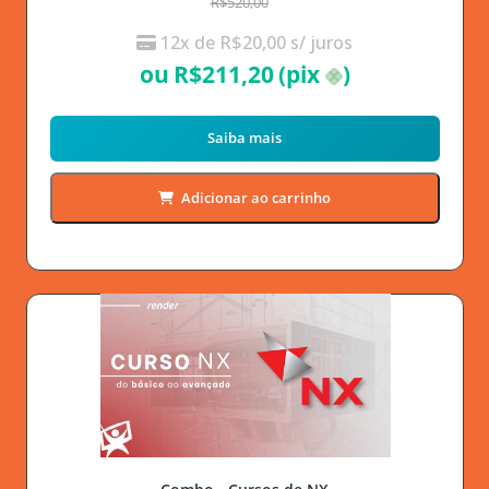
R$520,00
12x de
R$
20,00
s/ juros
ou
R$
211,20
(pix
)
Saiba mais
Adicionar ao carrinho