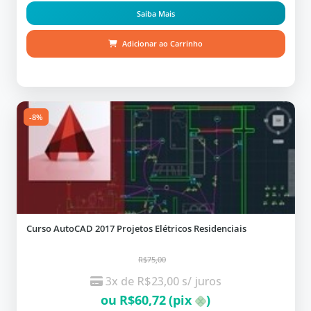
Saiba Mais
Adicionar ao Carrinho
-8%
Curso AutoCAD 2017 Projetos Elétricos Residenciais
R$75,00
3x de
R$
23,00
s/ juros
ou
R$
60,72
(pix
)