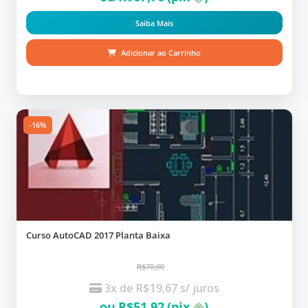
Saiba Mais
Adicionar ao Carrinho
-16%
Curso AutoCAD 2017 Planta Baixa
R$70,00
3x de
R$
19,67
s/ juros
ou
R$
51,92
(pix
)