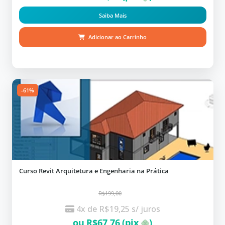
Saiba Mais
Adicionar ao Carrinho
-61%
Curso Revit Arquitetura e Engenharia na Prática
R$199,00
4x de
R$
19,25
s/ juros
ou
R$
67,76
(pix
)