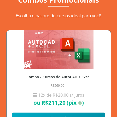
Escolha o pacote de cursos ideal para você
Combo - Cursos de AutoCAD + Excel
R$569,00
12x de
R$
20,00
s/ juros
ou
R$
211,20
(pix
)