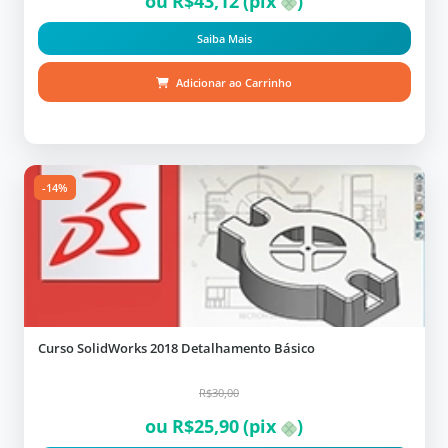
ou
R$
43,12
(pix
)
Saiba Mais
Adicionar ao Carrinho
-14%
Curso SolidWorks 2018 Detalhamento Básico
R$30,00
ou
R$
25,90
(pix
)