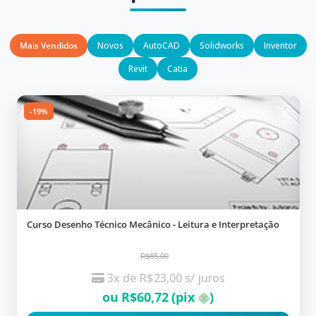
Mais Vendidos
Novos
AutoCAD
Solidworks
Inventor
Revit
Catia
-19%
Curso Desenho Técnico Mecânico - Leitura e Interpretação
R$85,00
3x de
R$
23,00
s/ juros
ou
R$
60,72
(pix
)