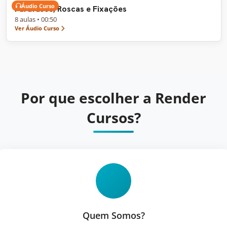
Áudio Curso
Parafusos, Roscas e Fixações
8 aulas • 00:50
Ver Áudio Curso
Por que escolher a Render
Cursos?
Quem Somos?