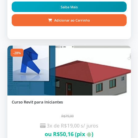
Saiba Mais
Adicionar ao Carrinho
-28%
Curso Revit para Iniciantes
R$79,00
3x de
R$
19,00
s/ juros
ou
R$
50,16
(pix
)