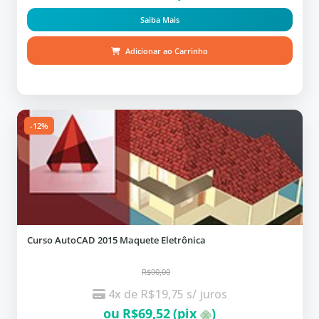
Saiba Mais
Adicionar ao Carrinho
-12%
Curso AutoCAD 2015 Maquete Eletrônica
R$90,00
4x de
R$
19,75
s/ juros
ou
R$
69,52
(pix
)