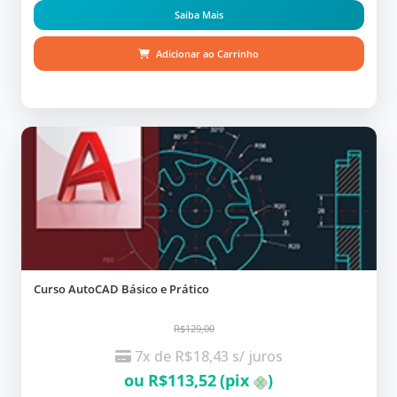
Saiba Mais
Adicionar ao Carrinho
Curso AutoCAD Básico e Prático
R$129,00
7x de
R$
18,43
s/ juros
ou
R$
113,52
(pix
)