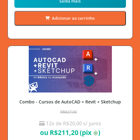
Saiba mais
Adicionar ao carrinho
Combo - Cursos de AutoCAD + Revit + Sketchup
R$827,00
12x de
R$
20,00
s/ juros
ou
R$
211,20
(pix
)