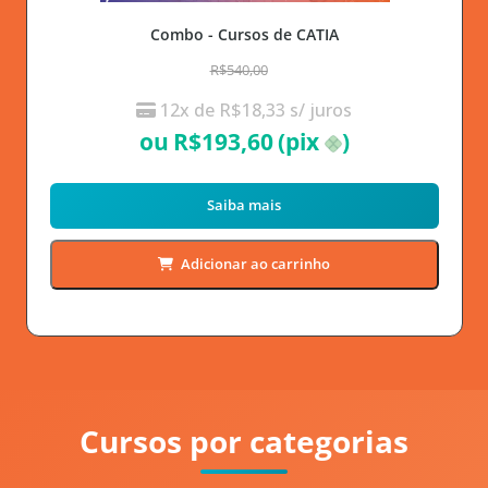
Combo - Cursos de CATIA
R$540,00
12x de
R$
18,33
s/ juros
ou
R$
193,60
(pix
)
Saiba mais
Adicionar ao carrinho
Cursos por categorias