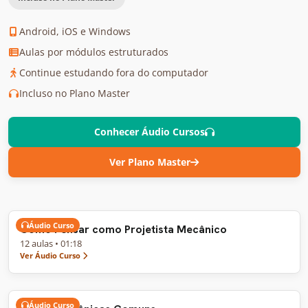
Android, iOS e Windows
Aulas por módulos estruturados
Continue estudando fora do computador
Incluso no Plano Master
Conhecer Áudio Cursos
Ver Plano Master
Áudio Curso
Como Pensar como Projetista Mecânico
12 aulas • 01:18
Ver Áudio Curso
Áudio Curso