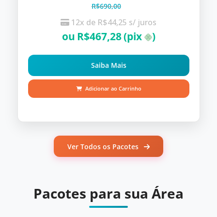
R$
690,00
12x de
R$
44,25
s/ juros
ou
R$
467,28
(pix
)
Saiba Mais
Adicionar ao Carrinho
Ver Todos os Pacotes
Pacotes para sua Área