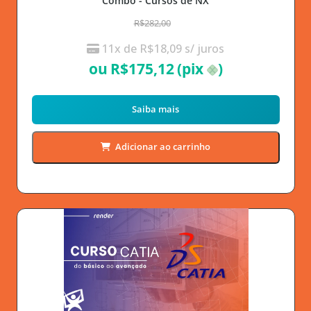
Combo - Cursos de NX
R$282,00
11x de
R$
18,09
s/ juros
ou
R$
175,12
(pix
)
Saiba mais
Adicionar ao carrinho