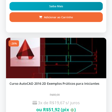
Saiba Mais
Adicionar ao Carrinho
-26%
Curso AutoCAD 2016 2D Exemplos Práticos para Iniciantes
R$80,00
3x de
R$
19,67
s/ juros
ou
R$
51,92
(pix
)