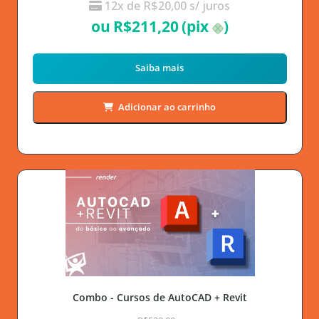
12x de
R$
20,00
s/ juros
ou
R$
211,20
(pix
)
Saiba mais
Adicionar ao carrinho
Combo - Cursos de AutoCAD + Revit