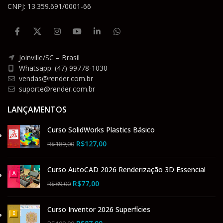
CNPJ: 13.359.691/0001-66
Joinville/SC – Brasil
Whatsapp: (47) 99778-1030
vendas@render.com.br
suporte@render.com.br
LANÇAMENTOS
Curso SolidWorks Plastics Básico
R$
127,00
R$
189,00
Curso AutoCAD 2026 Renderização 3D Essencial
R$
77,00
R$
89,00
Curso Inventor 2026 Superfícies