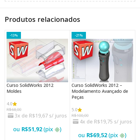
Produtos relacionados
-13%
-21%
Curso SolidWorks 2012
Curso SolidWorks 2012 –
C
Moldes
Modelamento Avançado de
C
Peças
4.0
5
5.0
R$
68,00
R
3x de
R$
19,67
s/ juros
R$
100,00
4x de
R$
19,75
s/ juros
ou
R$
51,92
(pix
)
ou
R$
69,52
(pix
)