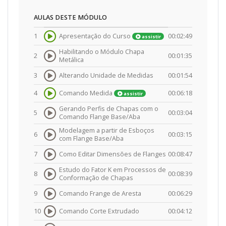
AULAS DESTE MÓDULO
1
Apresentação do Curso
00:02:49
assistir
Habilitando o Módulo Chapa
2
00:01:35
Metálica
3
Alterando Unidade de Medidas
00:01:54
4
Comando Medida
00:06:18
assistir
Gerando Perfis de Chapas com o
5
00:03:04
Comando Flange Base/Aba
Modelagem a partir de Esboços
6
00:03:15
com Flange Base/Aba
7
Como Editar Dimensões de Flanges
00:08:47
Estudo do Fator K em Processos de
8
00:08:39
Conformação de Chapas
9
Comando Frange de Aresta
00:06:29
10
Comando Corte Extrudado
00:04:12