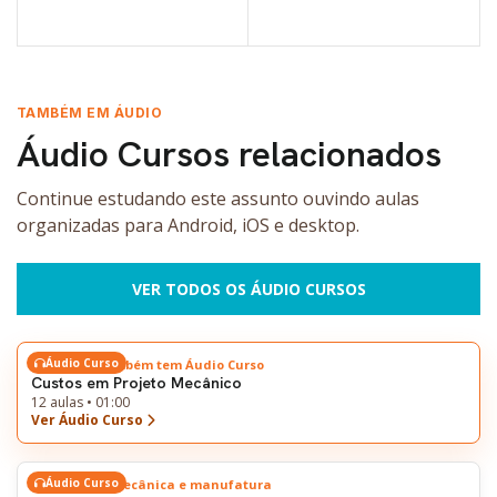
VER OPÇÕES
VER OPÇÕES
TAMBÉM EM ÁUDIO
Áudio Cursos relacionados
Continue estudando este assunto ouvindo aulas
organizadas para Android, iOS e desktop.
VER TODOS OS ÁUDIO CURSOS
Áudio Curso
Este tema também tem Áudio Curso
Custos em Projeto Mecânico
12 aulas • 01:00
Ver Áudio Curso
Áudio Curso
Engenharia mecânica e manufatura