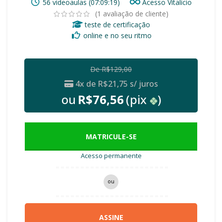
56 videoaulas (07:09:19)
Acesso Vitalício
(
1
avaliação de cliente)
teste de certificação
online e no seu ritmo
De
R$
129,00
4x de
R$
21,75
s/ juros
ou
R$
76,56
(pix
)
MATRICULE-SE
Acesso permanente
ou
ASSINE