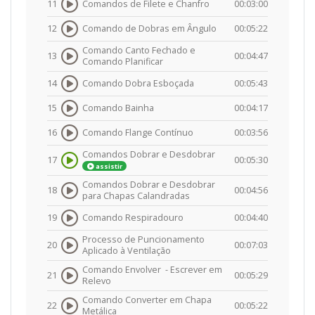
11
Comandos de Filete e Chanfro
00:03:00
12
Comando de Dobras em Ângulo
00:05:22
Comando Canto Fechado e
13
00:04:47
Comando Planificar
14
Comando Dobra Esboçada
00:05:43
15
Comando Bainha
00:04:17
16
Comando Flange Contínuo
00:03:56
Comandos Dobrar e Desdobrar
17
00:05:30
assistir
Comandos Dobrar e Desdobrar
18
00:04:56
para Chapas Calandradas
19
Comando Respiradouro
00:04:40
Processo de Puncionamento
20
00:07:03
Aplicado à Ventilação
Comando Envolver -
Escrever em
21
00:05:29
Relevo
Comando Converter em Chapa
22
00:05:22
Metálica