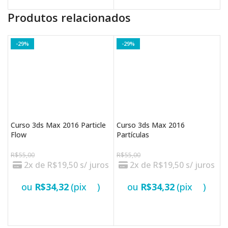
Produtos relacionados
-29%
-29%
Curso 3ds Max 2016 Particle
Curso 3ds Max 2016
C
Flow
Partículas
d
R$
55,00
R$
55,00
R
2x de
R$
19,50
s/ juros
2x de
R$
19,50
s/ juros
ou
R$
34,32
(pix
)
ou
R$
34,32
(pix
)
VER OPÇÕES
VER OPÇÕES