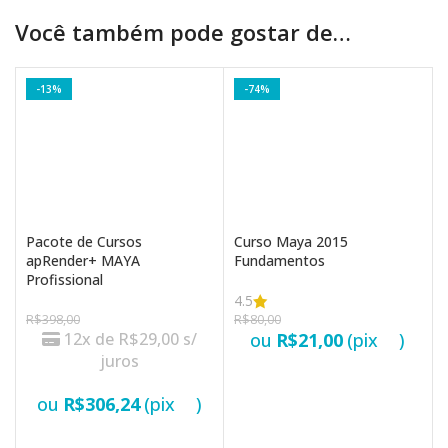
Você também pode gostar de…
-13%
-74%
Pacote de Cursos
Curso Maya 2015
apRender+ MAYA
Fundamentos
Profissional
4.5
R$
398,00
R$
80,00
12x de
R$
29,00
s/
ou
R$
21,00
(pix
)
juros
VER OPÇÕES
ou
R$
306,24
(pix
)
VER OPÇÕES