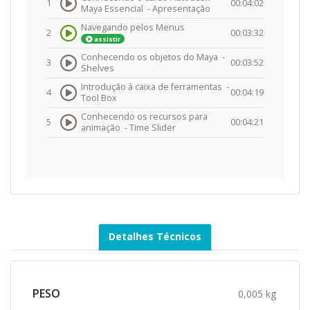
1
00:04:02
Maya Essencial -
Apresentação
Navegando pelos Menus
2
00:03:32
assistir
Conhecendo os objetos do Maya -
3
00:03:52
Shelves
Introdução à caixa de ferramentas -
4
00:04:19
Tool Box
Conhecendo os recursos para
5
00:04:21
animação -
Time Slider
Detalhes Técnicos
PESO
0,005 kg