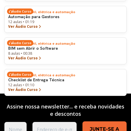
Áudio Curso
Engenharia civil, elétrica e automação
Automação para Gestores
12 aulas • 01:19
Ver Áudio Curso
Áudio Curso
Engenharia civil, elétrica e automação
BIM sem Abrir o Software
8 aulas • 00:38
Ver Áudio Curso
Áudio Curso
Engenharia civil, elétrica e automação
Checklist de Entrega Técnica
12 aulas • 01:10
Ver Áudio Curso
Assine nossa newsletter... e receba novidades
e
descontos