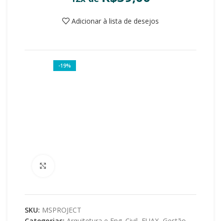
Adicionar à lista de desejos
-19%
Clique para ampliar
SKU:
MSPROJECT
Categorias:
Arquitetura e Eng. Civil
,
EUAX
,
Gestão
,