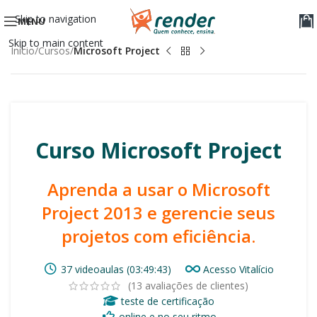
Skip to navigation
MENU
Skip to main content
Início
Cursos
Microsoft Project
Curso Microsoft Project
Aprenda a usar o Microsoft
Project 2013 e gerencie seus
projetos com eficiência.
37 videoaulas (03:49:43)
Acesso Vitalício
(
13
avaliações de clientes)
teste de certificação
online e no seu ritmo