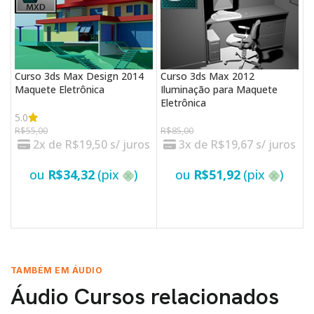
Curso 3ds Max Design 2014
Curso 3ds Max 2012
C
Maquete Eletrônica
Iluminação para Maquete
P
Eletrônica
P
5.0
4
R$
55,00
R$
85,00
2x de
R$
19,50
s/ juros
3x de
R$
19,67
s/ juros
R
ou
R$
34,32
(pix
)
ou
R$
51,92
(pix
)
VER OPÇÕES
VER OPÇÕES
TAMBÉM EM ÁUDIO
Áudio Cursos relacionados