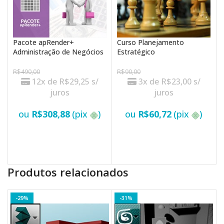
Pacote apRender+
Curso Planejamento
Administração de Negócios
Estratégico
R$
490,00
R$
90,00
12x de
R$
29,25
s/
3x de
R$
23,00
s/
juros
juros
ou
R$
308,88
(pix
)
ou
R$
60,72
(pix
)
VER OPÇÕES
VER OPÇÕES
Produtos relacionados
-29%
-31%