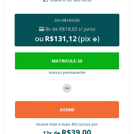
De
R$
185,00
8x de
R$
18,63
s/ juros
ou
R$
131,12
(pix
)
MATRICULE-SE
Acesso permanente
ou
ASSINE
Assine este e mais 450 cursos por
R$
39,00
12x de