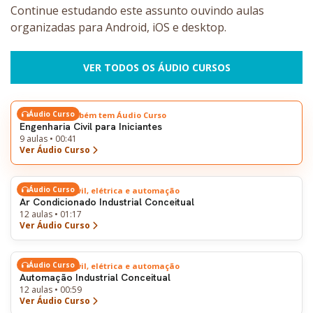
Continue estudando este assunto ouvindo aulas
organizadas para Android, iOS e desktop.
VER TODOS OS ÁUDIO CURSOS
Áudio Curso
Este tema também tem Áudio Curso
Engenharia Civil para Iniciantes
9 aulas • 00:41
Ver Áudio Curso
Áudio Curso
Engenharia civil, elétrica e automação
Ar Condicionado Industrial Conceitual
12 aulas • 01:17
Ver Áudio Curso
Áudio Curso
Engenharia civil, elétrica e automação
Automação Industrial Conceitual
12 aulas • 00:59
Ver Áudio Curso