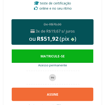
teste de certificação
online e no seu ritmo
De
R$
70,00
3x de
R$
19,67
s/ juros
ou
R$
51,92
(pix
)
MATRICULE-SE
Acesso permanente
ou
ASSINE