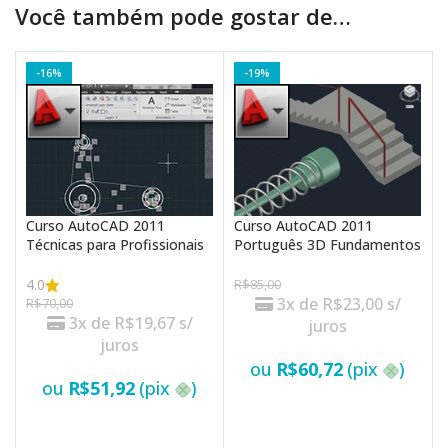
Você também pode gostar de…
-16%
-19%
Curso AutoCAD 2011
Curso AutoCAD 2011
Técnicas para Profissionais
Português 3D Fundamentos
4.0
R$
85,00
3x de
R$
23,00
s/
R$
70,00
3x de
R$
19,67
s/
juros
juros
ou
R$
60,72
(pix
)
ou
R$
51,92
(pix
)
VER OPÇÕES
VER OPÇÕES