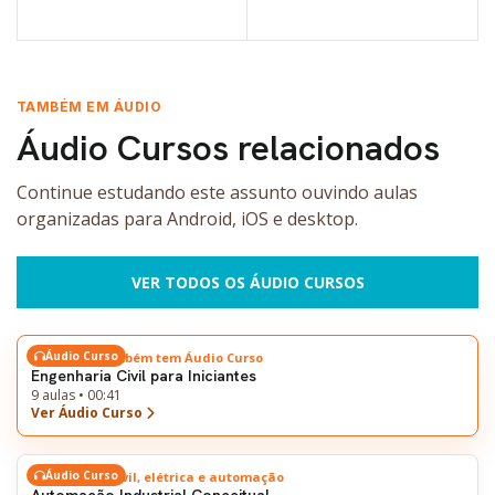
VER OPÇÕES
TAMBÉM EM ÁUDIO
Áudio Cursos relacionados
Continue estudando este assunto ouvindo aulas
organizadas para Android, iOS e desktop.
VER TODOS OS ÁUDIO CURSOS
Áudio Curso
Este tema também tem Áudio Curso
Engenharia Civil para Iniciantes
9 aulas • 00:41
Ver Áudio Curso
Áudio Curso
Engenharia civil, elétrica e automação