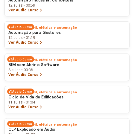
Automação Industrial Conceitual
12 aulas • 00:59
Ver Áudio Curso
Áudio Curso
Engenharia civil, elétrica e automação
Automação para Gestores
12 aulas • 01:19
Ver Áudio Curso
Áudio Curso
Engenharia civil, elétrica e automação
BIM sem Abrir o Software
8 aulas • 00:38
Ver Áudio Curso
Áudio Curso
Engenharia civil, elétrica e automação
Ciclo de Vida de Edificações
11 aulas • 01:04
Ver Áudio Curso
Áudio Curso
Engenharia civil, elétrica e automação
CLP Explicado em Áudio