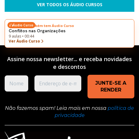
VER TODOS OS ÁUDIO CURSOS
Áudio Curso
Este tema também tem Áudio Curso
Conflitos nas Organizações
9 aulas • 00:44
Ver Áudio Curso
Assine nossa newsletter... e receba novidades
e
descontos
Não fazemos spam! Leia mais em nossa
política de
privacidade