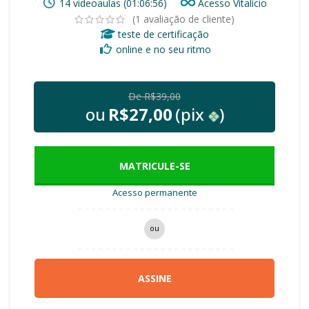
14 videoaulas (01:06:56)
Acesso Vitalício
(
1
avaliação de cliente)
teste de certificação
online e no seu ritmo
De
R$
39,00
ou
R$
27,00
(pix
)
MATRICULE-SE
Acesso permanente
ou
ASSINE