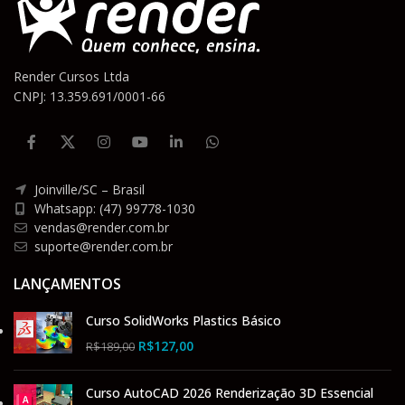
Render Cursos Ltda
CNPJ: 13.359.691/0001-66
Joinville/SC – Brasil
Whatsapp: (47) 99778-1030
vendas@render.com.br
suporte@render.com.br
LANÇAMENTOS
Curso SolidWorks Plastics Básico
R$
127,00
R$
189,00
Curso AutoCAD 2026 Renderização 3D Essencial