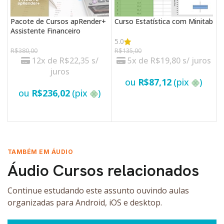
Pacote de Cursos apRender+
Curso Estatística com Minitab
C
Assistente Financeiro
5.0
R
R$
380,00
R$
135,00
12x de
R$
22,35
s/
5x de
R$
19,80
s/ juros
juros
ou
R$
87,12
(pix
)
ou
R$
236,02
(pix
)
VER OPÇÕES
VER OPÇÕES
TAMBÉM EM ÁUDIO
Áudio Cursos relacionados
Continue estudando este assunto ouvindo aulas
organizadas para Android, iOS e desktop.