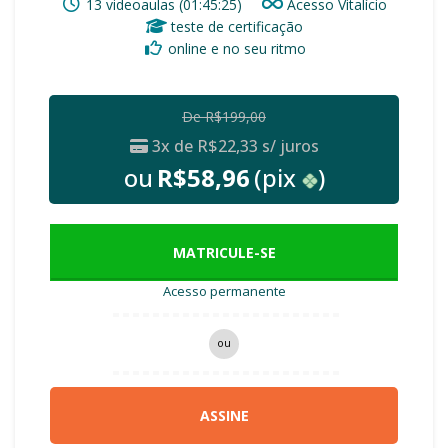
13 videoaulas (01:45:25)
Acesso Vitalício
teste de certificação
online e no seu ritmo
De
R$
199,00
3x de
R$
22,33
s/ juros
ou
R$
58,96
(pix
)
MATRICULE-SE
Acesso permanente
ou
ASSINE