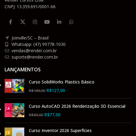
CNPJ: 13.359.691/0001-66
Joinville/SC – Brasil
Whatsapp: (47) 99778-1030
vendas@render.com.br
suporte@render.com.br
LANÇAMENTOS
Curso SolidWorks Plastics Básico
R$
127,00
R$
189,00
Curso AutoCAD 2026 Renderização 3D Essencial
R$
77,00
R$
89,00
Curso Inventor 2026 Superfícies