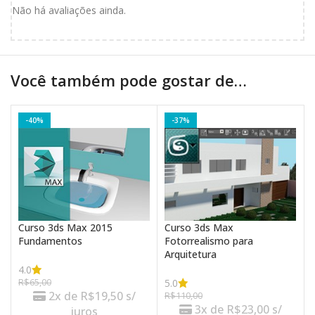
Não há avaliações ainda.
Você também pode gostar de…
-40%
-37%
Curso 3ds Max 2015
Curso 3ds Max
Fundamentos
Fotorrealismo para
Arquitetura
4.0
5.0
R$
65,00
2x de
R$
19,50
s/
R$
110,00
3x de
R$
23,00
s/
juros