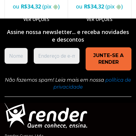
ou
R$
34,32
(pix
)
ou
R$
34,32
(pix
)
VER OPÇÕES
VER OPÇÕES
Assine nossa newsletter... e receba novidades
e
descontos
Não fazemos spam! Leia mais em nossa
política de
privacidade
Render Cursos Ltda