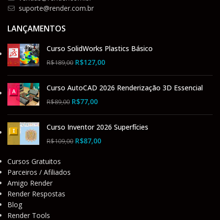
suporte@render.com.br
LANÇAMENTOS
Curso SolidWorks Plastics Básico
R$
127,00
R$
189,00
Curso AutoCAD 2026 Renderização 3D Essencial
R$
77,00
R$
89,00
Curso Inventor 2026 Superfícies
R$
87,00
R$
109,00
Cursos Gratuitos
Parceiros / Afiliados
Amigo Render
Render Respostas
Blog
Render Tools