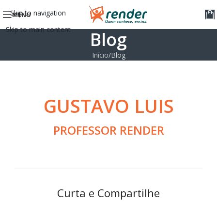
Skip to navigation
MENU
Skip to main content
Blog
Início
Blog
GUSTAVO LUIS
PROFESSOR RENDER
Curta e Compartilhe