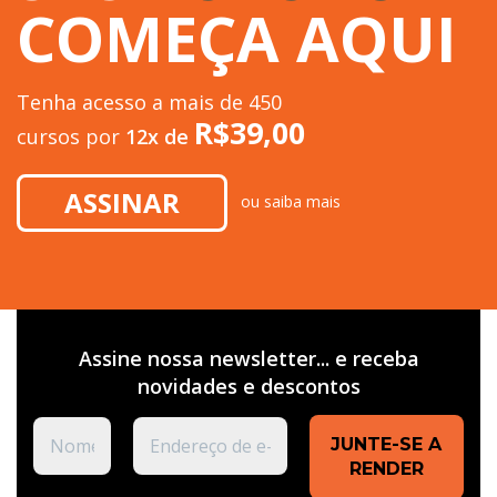
COMEÇA AQUI
Tenha acesso a mais de 450
R$
39,00
cursos por
12x de
ASSINAR
ou
saiba mais
Assine nossa newsletter... e receba
novidades e
descontos