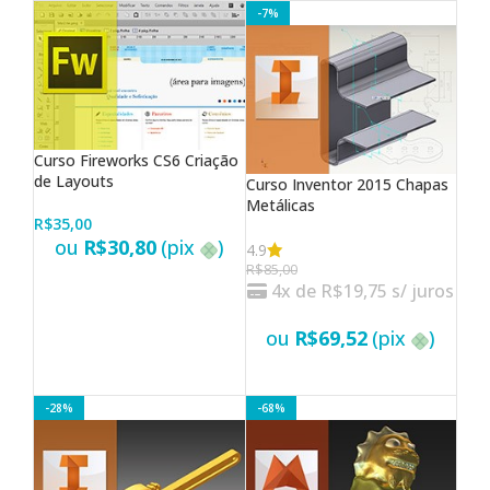
-7%
Curso Fireworks CS6 Criação
de Layouts
Curso Inventor 2015 Chapas
Metálicas
R$
35,00
ou
R$
30,80
(pix
)
4.9
R$
85,00
4x de
R$
19,75
s/ juros
VER OPÇÕES
ou
R$
69,52
(pix
)
VER OPÇÕES
-28%
-68%