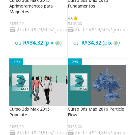
Curso 3ds Max 2015
Curso 3ds Max 2015
Aprimoramentos para
Fundamentos
Maquetes
4.0
R$
55,00
R$
65,00
2x de
R$
19,50
s/ juros
2x de
R$
19,50
s/ juros
ou
R$
34,32
(pix
)
ou
R$
34,32
(pix
)
VER OPÇÕES
VER OPÇÕES
-40%
-29%
Curso 3ds Max 2015
Curso 3ds Max 2016 Particle
Populate
Flow
R$
65,00
R$
55,00
2x de
R$
19,50
s/ juros
2x de
R$
19,50
s/ juros