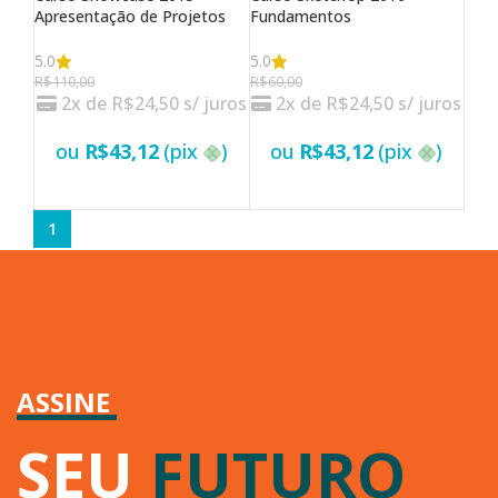
Apresentação de Projetos
Fundamentos
5.0
5.0
R$
110,00
R$
60,00
2x de
R$
24,50
s/ juros
2x de
R$
24,50
s/ juros
ou
R$
43,12
(pix
)
ou
R$
43,12
(pix
)
VER OPÇÕES
VER OPÇÕES
1
ASSINE
SEU
FUTURO