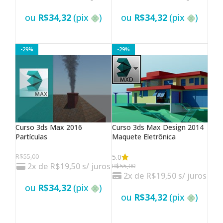
ou
R$
34,32
(pix
)
ou
R$
34,32
(pix
)
VER OPÇÕES
VER OPÇÕES
-29%
-29%
Curso 3ds Max 2016
Curso 3ds Max Design 2014
Partículas
Maquete Eletrônica
5.0
R$
55,00
2x de
R$
19,50
s/ juros
R$
55,00
2x de
R$
19,50
s/ juros
ou
R$
34,32
(pix
)
ou
R$
34,32
(pix
)
VER OPÇÕES
VER OPÇÕES