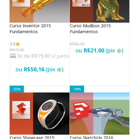
Curso Inventor 2015
Curso Mudbox 2015
Fundamentos
Fundamentos
4.8
R$
65,00
ou
R$
21,00
(pix
)
R$
79,00
3x de
R$
19,00
s/ juros
VER OPÇÕES
ou
R$
50,16
(pix
)
VER OPÇÕES
-55%
-18%
Curso Showcase 2015
Curso SketchUp 2016