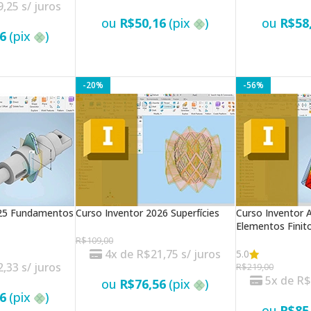
9,25
s/ juros
ou
R$
50,16
(pix
)
ou
R$
58
6
(pix
)
-20%
-56%
025 Fundamentos
Curso Inventor 2026 Superfícies
Curso Inventor A
Elementos Finit
R$
109,00
4x de
R$
21,75
s/ juros
5.0
2,33
s/ juros
R$
219,00
5x de
R
ou
R$
76,56
(pix
)
6
(pix
)
ou
R$
85