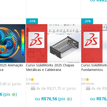
-33%
-20%
 2025 Animação
Curso SolidWorks 2025 Chapas
Curso SolidWork
ica
Metálicas e Caldeiraria
Fundamentos
5.0
5.0
9,40
s/ juros
R$
129,00
R$
109,00
4x de
R$
21,75
s/ juros
4x de
R
6
(pix
)
ou
R$
76,56
(pix
)
ou
R$
76