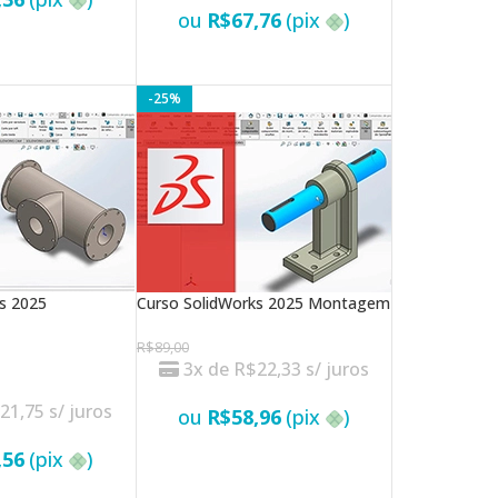
ou
R$
67,76
(pix
)
-25%
s 2025
Curso SolidWorks 2025 Montagem
R$
89,00
3x de
R$
22,33
s/ juros
$
21,75
s/ juros
ou
R$
58,96
(pix
)
,56
(pix
)