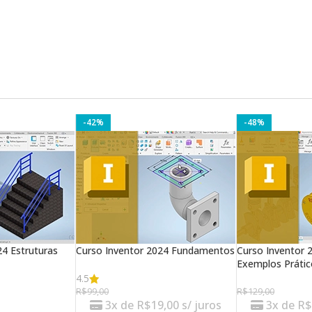
-42%
-48%
24 Estruturas
Curso Inventor 2024 Fundamentos
Curso Inventor
Exemplos Prátic
4.5
R$
99,00
R$
129,00
3x de
R$
19,00
s/ juros
3x de
R