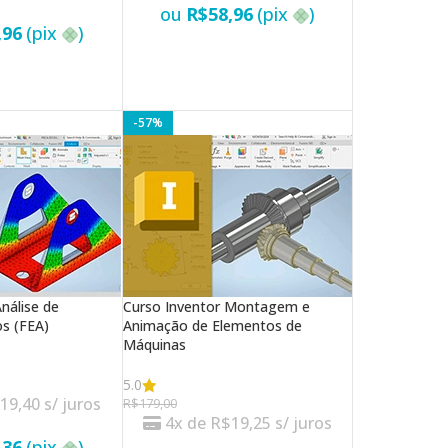
ou
R$
58,96
(pix
)
,96
(pix
)
-57%
nálise de
Curso Inventor Montagem e
os (FEA)
Animação de Elementos de
Máquinas
5.0
$
19,40
s/ juros
R$
179,00
4x de
R$
19,25
s/ juros
,36
(pix
)