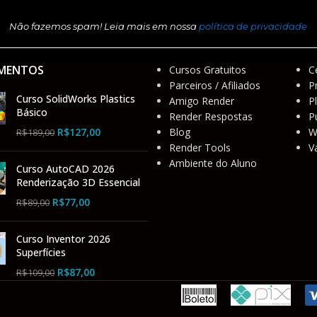
Não fazemos spam! Leia mais em nossa
política de privacidade
MENTOS
Cursos Gratuitos
C
Parceiros / Afiliados
P
Curso SolidWorks Plastics
Amigo Render
P
Básico
Render Respostas
P
R$
127,00
Blog
W
R$
189,00
Render Tools
V
Ambiente do Aluno
Curso AutoCAD 2026
Renderização 3D Essencial
R$
77,00
R$
89,00
Curso Inventor 2026
Superfícies
R$
87,00
R$
109,00