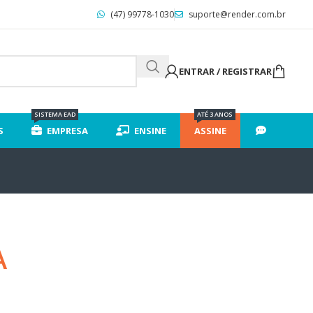
(47) 99778-1030
suporte@render.com.br
ENTRAR / REGISTRAR
SISTEMA EAD
ATÉ 3 ANOS
S
EMPRESA
ENSINE
ASSINE
A