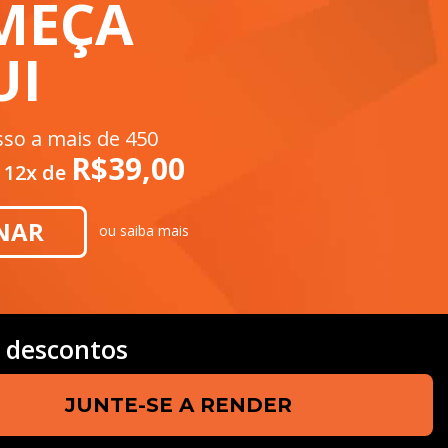
MEÇA
UI
so a mais de 450
R$
39,00
r
12x de
NAR
ou
saiba mais
e
descontos