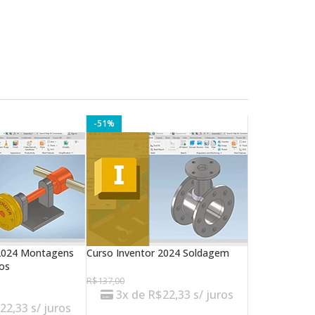
-51%
 2024 Montagens
Curso Inventor 2024 Soldagem
os
R$
137,00
3x de
R$
22,33
s/ juros
$
22,33
s/ juros