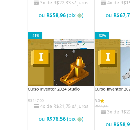
3x de
R$
22,33
s/ juros
4x de
R$
1
ou
R$
58,96
(pix
)
ou
R$
67,7
-41%
-32%
Curso Inventor 2024 Studio
Curso Inventor 2
5.0
R$
147,00
4x de
R$
21,75
s/ juros
R$
99,00
3x de
R$
2
ou
R$
76,56
(pix
)
ou
R$
58,9