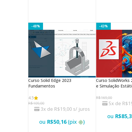
-48%
-43%
Curso Solid Edge 2023
Curso SolidWorks
Fundamentos
e Simulação Estát
4.5
R$
169,00
5x de
R$
1
R$
109,00
3x de
R$
19,00
s/ juros
ou
R$
85,3
ou
R$
50,16
(pix
)