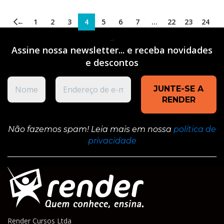
←
1
2
3
4
5
6
7
…
22
23
24
→
Assine nossa newsletter... e receba novidades
e
descontos
Não fazemos spam! Leia mais em nossa
política de
privacidade
Render Cursos Ltda