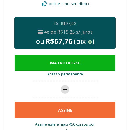
online e no seu ritmo
De
R$
97,00
4x de
R$
19,25
s/ juros
ou
R$
67,76
(pix
)
MATRICULE-SE
Acesso permanente
ou
ASSINE
Assine este e mais 450 cursos por