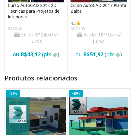
Curso AutoCAD 2012 2D
Curso AutoCAD 2017 Planta
Técnicas para Projetos de
Baixa
Interiores
4.5
R$
60,00
R$
70,00
2x de
R$
24,50
s/
3x de
R$
19,67
s/
juros
juros
ou
R$
43,12
(pix
)
ou
R$
51,92
(pix
)
VER OPÇÕES
VER OPÇÕES
Produtos relacionados
-29%
-29%