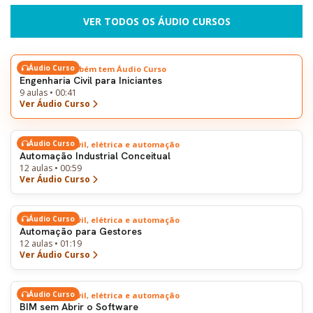
VER TODOS OS ÁUDIO CURSOS
Áudio Curso
Este tema também tem Áudio Curso
Engenharia Civil para Iniciantes
9 aulas • 00:41
Ver Áudio Curso
Áudio Curso
Engenharia civil, elétrica e automação
Automação Industrial Conceitual
12 aulas • 00:59
Ver Áudio Curso
Áudio Curso
Engenharia civil, elétrica e automação
Automação para Gestores
12 aulas • 01:19
Ver Áudio Curso
Áudio Curso
Engenharia civil, elétrica e automação
BIM sem Abrir o Software