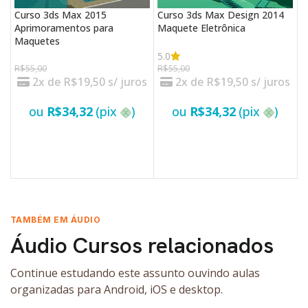
Curso 3ds Max 2015
Curso 3ds Max Design 2014
Aprimoramentos para
Maquete Eletrônica
Maquetes
C
P
5.0
R$
55,00
R$
55,00
2x de
R$
19,50
s/ juros
2x de
R$
19,50
s/ juros
5
R
ou
R$
34,32
(pix
)
ou
R$
34,32
(pix
)
VER OPÇÕES
VER OPÇÕES
TAMBÉM EM ÁUDIO
Áudio Cursos relacionados
Continue estudando este assunto ouvindo aulas
organizadas para Android, iOS e desktop.