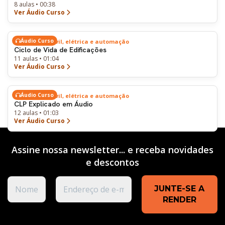
8 aulas • 00:38
Ver Áudio Curso
Áudio Curso
Engenharia civil, elétrica e automação
Ciclo de Vida de Edificações
11 aulas • 01:04
Ver Áudio Curso
Áudio Curso
Engenharia civil, elétrica e automação
CLP Explicado em Áudio
12 aulas • 01:03
Ver Áudio Curso
Assine nossa newsletter... e receba novidades
e
descontos