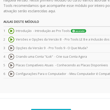
naquela versão. Neste primeiro Módulo do curso vamos abordar es
Tools recomendamos que acompanhe esse módulo por inteiro pois
ativação serão esclarecidas aqui.
AULAS DESTE MÓDULO
1
Introdução -
Introdução ao Pro Tools
assistir
2
Versões e Opções da Versão 8 -
Pro Tools LE 8 e a Inclusão do
3
Opções da Versão 9 -
Pro Tools 9 - O Que Muda?
4
Criando uma Conta "iLok" -
Crie sua Conta Agora
5
Placas Compatíveis Atuais -
Conhecendo as Placas Disponíveis
6
Configurações Para o Computador -
Meu Computador é Compatí