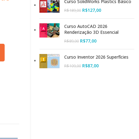
Curso SolidWorks Plastics Básico
R$
127,00
R$
189,00
Curso AutoCAD 2026
Renderização 3D Essencial
R$
77,00
R$
89,00
Curso Inventor 2026 Superfícies
R$
87,00
R$
109,00