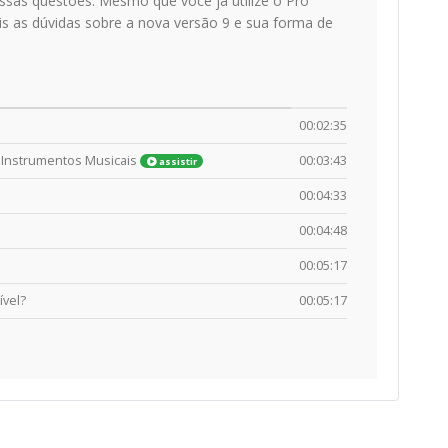
sas questões. Mesmo que você já utilize o Pro
 as dúvidas sobre a nova versão 9 e sua forma de
00:02:35
s Instrumentos Musicais
00:03:43
assistir
00:04:33
00:04:48
00:05:17
vel?
00:05:17