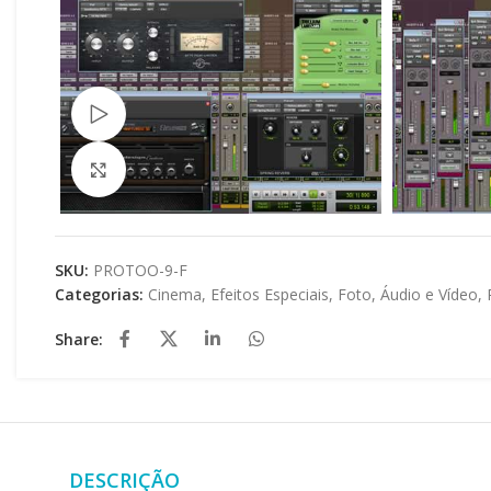
Assista ao vídeo
Clique para ampliar
SKU:
PROTOO-9-F
Categorias:
Cinema
,
Efeitos Especiais
,
Foto, Áudio e Vídeo
,
Share:
DESCRIÇÃO