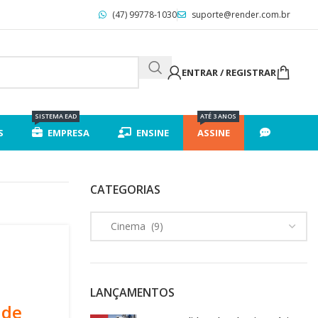
(47) 99778-1030
suporte@render.com.br
ENTRAR / REGISTRAR
SISTEMA EAD
ATÉ 3 ANOS
S
EMPRESA
ENSINE
ASSINE
CATEGORIAS
LANÇAMENTOS
ade