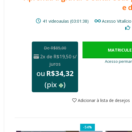
e 
41 videoaulas (03:01:38)
Acesso Vitalício
De
R$
85,00
MATRICULE
2x de
R$
19,50
s/
Acesso perma
juros
ou
R$
34,32
(pix
)
Adicionar à lista de desejos
-54%