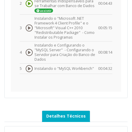
Ferramentas Indispensáveis para
2
00:04:43
se Trabalhar com Banco de Dados
assistir
Instalando o "Microsoft .NET
Framework 4 Client Profile" e o
3
"Microsoft" Visual C++ 2010
00:05:15
"Redistributable Package" -
Como
Instalar os Programas
Instalando e Configurando o
"MySQL Server" -
Configurando o
4
00:08:14
Servidor para Criação do Banco de
Dados
5
Instalando o "MySQL Workbench"
00:04:32
Detalhes Técnicos