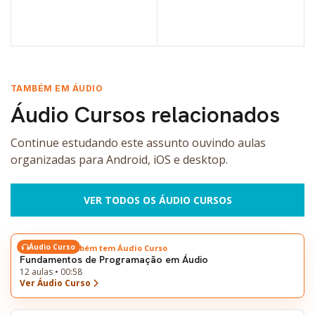
VER OPÇÕES
VER OPÇÕES
TAMBÉM EM ÁUDIO
Áudio Cursos relacionados
Continue estudando este assunto ouvindo aulas
organizadas para Android, iOS e desktop.
VER TODOS OS ÁUDIO CURSOS
Áudio Curso
Este tema também tem Áudio Curso
Fundamentos de Programação em Áudio
12 aulas • 00:58
Ver Áudio Curso