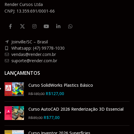
Render Cursos Ltda
CNPJ: 13.359.691/0001-66
Joinville/SC – Brasil
Whatsapp: (47) 99778-1030
vendas@render.com.br
suporte@render.com.br
LANÇAMENTOS
Curso SolidWorks Plastics Básico
R$
127,00
R$
189,00
Curso AutoCAD 2026 Renderização 3D Essencial
R$
77,00
R$
89,00
Curso Inventor 2026 Superfícies