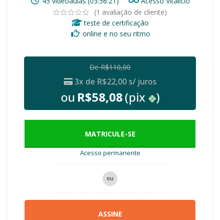
45 videoaulas (03:56:21)
Acesso Vitalício
(
1
avaliação de cliente)
teste de certificação
online e no seu ritmo
De
R$
110,00
3x de
R$
22,00
s/ juros
ou
R$
58,08
(pix
)
MATRICULE-SE
Acesso permanente
ou
ASSINE