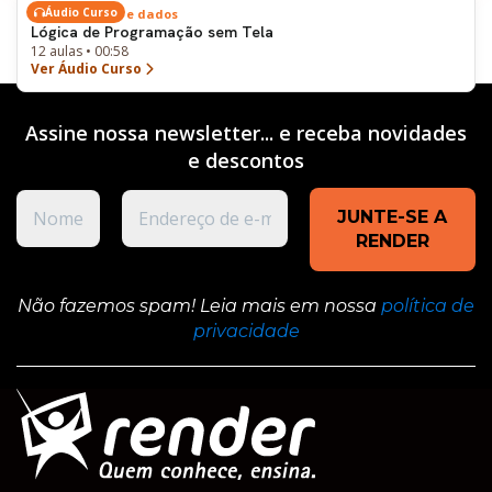
Áudio Curso
Tecnologia, IA e dados
Lógica de Programação sem Tela
12 aulas • 00:58
Ver Áudio Curso
Assine nossa newsletter... e receba novidades
e
descontos
Não fazemos spam! Leia mais em nossa
política de
privacidade