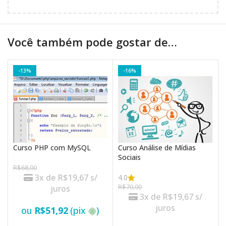
Você também pode gostar de…
-13%
-16%
Curso PHP com MySQL
Curso Análise de Mídias
Sociais
R$
68,00
3x de
R$
19,67
s/
4.0
R$
70,00
juros
3x de
R$
19,67
s/
juros
ou
R$
51,92
(pix
)