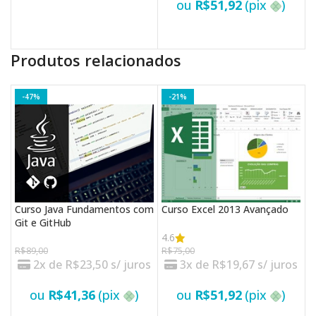
ou
R$
51,92
(pix
)
VER OPÇÕES
VER OPÇÕES
Produtos relacionados
-47%
-21%
Curso Java Fundamentos com
Curso Excel 2013 Avançado
C
Git e GitHub
W
4.6
R$
89,00
R$
75,00
R
2x de
R$
23,50
s/ juros
3x de
R$
19,67
s/ juros
ou
R$
41,36
(pix
)
ou
R$
51,92
(pix
)