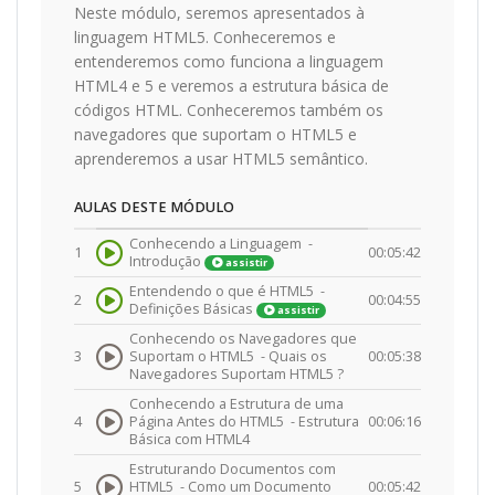
Neste módulo, seremos apresentados à
linguagem HTML5. Conheceremos e
entenderemos como funciona a linguagem
HTML4 e 5 e veremos a estrutura básica de
códigos HTML. Conheceremos também os
navegadores que suportam o HTML5 e
aprenderemos a usar HTML5 semântico.
AULAS DESTE MÓDULO
Conhecendo a Linguagem -
1
00:05:42
Introdução
assistir
Entendendo o que é HTML5 -
2
00:04:55
Definições Básicas
assistir
Conhecendo os Navegadores que
3
Suportam o HTML5 -
Quais os
00:05:38
Navegadores Suportam HTML5 ?
Conhecendo a Estrutura de uma
4
Página Antes do HTML5 -
Estrutura
00:06:16
Básica com HTML4
Estruturando Documentos com
5
HTML5 -
Como um Documento
00:05:42