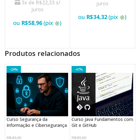
3x de
R$
22,33
s/
juros
juros
ou
R$
34,32
(pix
)
ou
R$
58,96
(pix
)
VER OPÇÕES
VER OPÇÕES
Produtos relacionados
-24%
-47%
Curso Segurança da
Curso Java Fundamentos com
P
Informação e Cibersegurança
Git e GitHub
I
R$
49,00
R$
89,00
R