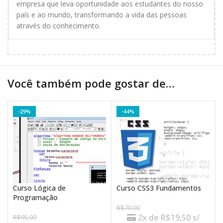
empresa que leva oportunidade aos estudantes do nosso
país e ao mundo, transformando a vida das pessoas
através do conhecimento.
Você também pode gostar de…
-29%
-44%
Curso Lógica de
Curso CSS3 Fundamentos
Programação
R$
70,00
2x de
R$
19,50
s/
R$
95,00