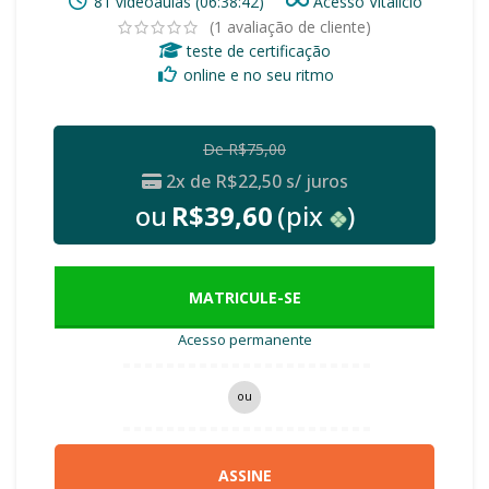
81 videoaulas (06:38:42)
Acesso Vitalício
(
1
avaliação de cliente)
teste de certificação
online e no seu ritmo
De
R$
75,00
2x de
R$
22,50
s/ juros
ou
R$
39,60
(pix
)
MATRICULE-SE
Acesso permanente
ou
ASSINE