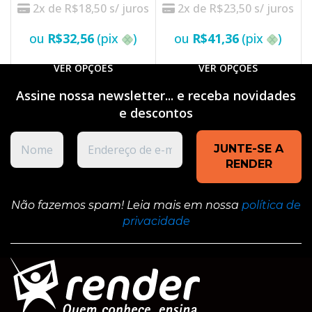
2x de
R$
18,50
s/ juros
2x de
R$
23,50
s/ juros
ou
R$
32,56
(pix
)
ou
R$
41,36
(pix
)
VER OPÇÕES
VER OPÇÕES
Assine nossa newsletter... e receba novidades
e
descontos
Não fazemos spam! Leia mais em nossa
política de
privacidade