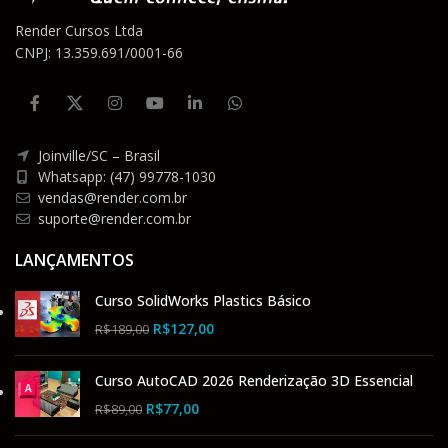
Render Cursos Ltda
CNPJ: 13.359.691/0001-66
Joinville/SC – Brasil
Whatsapp: (47) 99778-1030
vendas@render.com.br
suporte@render.com.br
LANÇAMENTOS
Curso SolidWorks Plastics Básico
R$
127,00
R$
189,00
Curso AutoCAD 2026 Renderização 3D Essencial
R$
77,00
R$
89,00