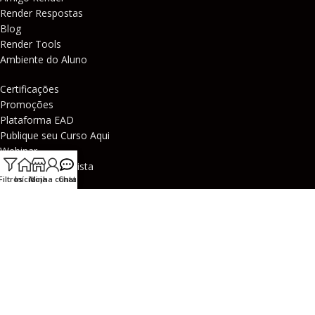
Render Respostas
Blog
Render Tools
Ambiente do Aluno
Certificações
Promoções
Plataforma EAD
Publique seu Curso Aqui
Webinar
Vagas de desenhista
Filtros
Início
Minha conta
Loja
Chat
A Render
Metodologia de Ensino
Política de Privacidade
Segurança
Entre em contato
Minha Conta
Suporte / FAQ
Ativar Curso Download