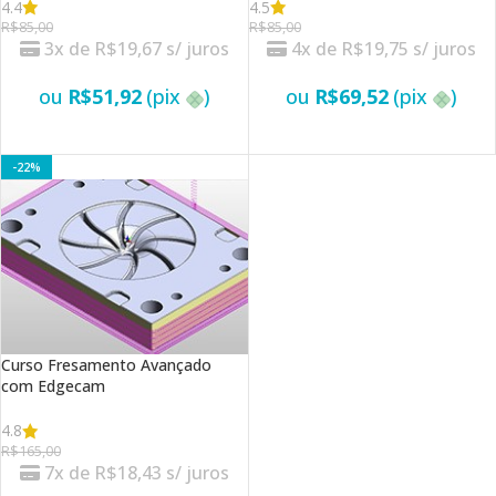
4.4
4.5
R$
85,00
R$
85,00
3x de
R$
19,67
s/ juros
4x de
R$
19,75
s/ juros
ou
R$
51,92
(pix
)
ou
R$
69,52
(pix
)
VER OPÇÕES
VER OPÇÕES
-22%
Curso Fresamento Avançado
com Edgecam
4.8
R$
165,00
7x de
R$
18,43
s/ juros