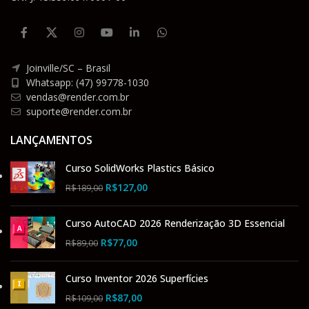
Joinville/SC – Brasil
Whatsapp: (47) 99778-1030
vendas@render.com.br
suporte@render.com.br
LANÇAMENTOS
Curso SolidWorks Plastics Básico
R$
127,00
R$
189,00
Curso AutoCAD 2026 Renderização 3D Essencial
R$
77,00
R$
89,00
Curso Inventor 2026 Superfícies
R$
87,00
R$
109,00