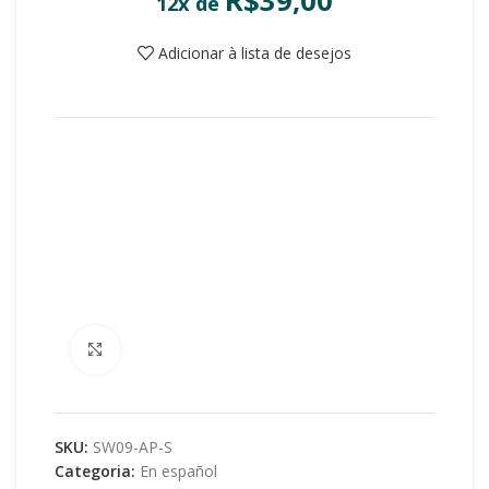
R$
39,00
12x de
Adicionar à lista de desejos
Clique para ampliar
SKU:
SW09-AP-S
Categoria:
En español