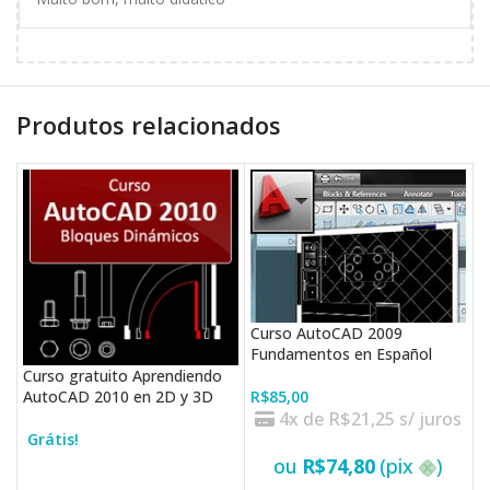
Produtos relacionados
Curso AutoCAD 2009
C
Fundamentos en Español
T
Curso gratuito Aprendiendo
R$
85,00
R
AutoCAD 2010 en 2D y 3D
4x de
R$
21,25
s/ juros
Grátis!
VER OPÇÕES
ou
R$
74,80
(pix
)